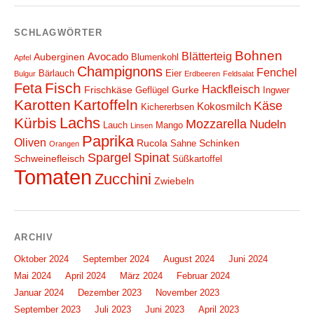
SCHLAGWÖRTER
Bohnen
Blätterteig
Avocado
Auberginen
Blumenkohl
Apfel
Champignons
Fenchel
Bärlauch
Eier
Bulgur
Erdbeeren
Feldsalat
Fisch
Feta
Hackfleisch
Frischkäse
Gurke
Geflügel
Ingwer
Karotten
Kartoffeln
Käse
Kokosmilch
Kichererbsen
Lachs
Kürbis
Mozzarella
Nudeln
Lauch
Mango
Linsen
Paprika
Oliven
Rucola
Schinken
Sahne
Orangen
Spargel
Spinat
Schweinefleisch
Süßkartoffel
Tomaten
Zucchini
Zwiebeln
ARCHIV
Oktober 2024
September 2024
August 2024
Juni 2024
Mai 2024
April 2024
März 2024
Februar 2024
Januar 2024
Dezember 2023
November 2023
September 2023
Juli 2023
Juni 2023
April 2023