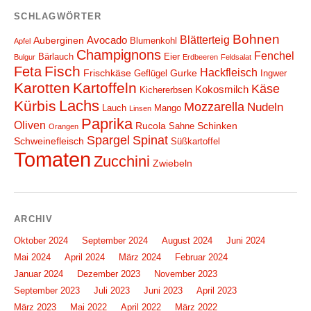
SCHLAGWÖRTER
Bohnen
Blätterteig
Avocado
Auberginen
Blumenkohl
Apfel
Champignons
Fenchel
Bärlauch
Eier
Bulgur
Erdbeeren
Feldsalat
Fisch
Feta
Hackfleisch
Frischkäse
Gurke
Geflügel
Ingwer
Karotten
Kartoffeln
Käse
Kokosmilch
Kichererbsen
Lachs
Kürbis
Mozzarella
Nudeln
Lauch
Mango
Linsen
Paprika
Oliven
Rucola
Schinken
Sahne
Orangen
Spargel
Spinat
Schweinefleisch
Süßkartoffel
Tomaten
Zucchini
Zwiebeln
ARCHIV
Oktober 2024
September 2024
August 2024
Juni 2024
Mai 2024
April 2024
März 2024
Februar 2024
Januar 2024
Dezember 2023
November 2023
September 2023
Juli 2023
Juni 2023
April 2023
März 2023
Mai 2022
April 2022
März 2022