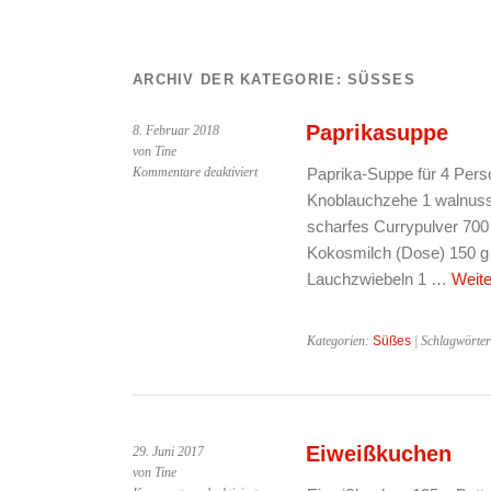
ARCHIV DER KATEGORIE:
SÜSSES
Paprikasuppe
8. Februar 2018
von Tine
für
Kommentare deaktiviert
Paprika-Suppe für 4 Pers
Paprikasuppe
Knoblauchzehe 1 walnuss
scharfes Currypulver 700
Kokosmilch (Dose) 150 g
Lauchzwiebeln 1 …
Weit
Kategorien:
Süßes
| Schlagwörte
Eiweißkuchen
29. Juni 2017
von Tine