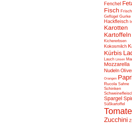
Fet
Fenchel
Fisch
Frisc
Gurke
Geflügel
Hackfleisch
I
Karotten
Kartoffeln
Kichererbsen
K
Kokosmilch
La
Kürbis
Lauch
Ma
Linsen
Mozzarella
Nudeln
Olive
Papr
Orangen
Rucola
Sahne
Schinken
Schweinefleisc
Spargel
Spi
Süßkartoffel
Tomat
Zucchini
Z