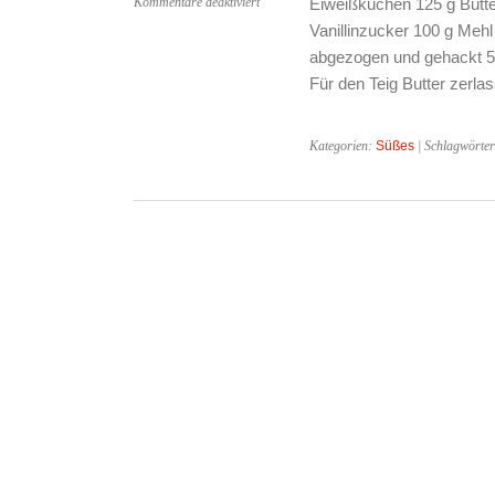
für
Kommentare deaktiviert
Eiweißkuchen 125 g Butte
Eiweißkuchen
Vanillinzucker 100 g Meh
abgezogen und gehackt 50
Für den Teig Butter zerl
Kategorien:
Süßes
| Schlagwörte