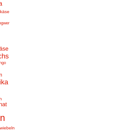
a
hkäse
ngwer
äse
chs
ngo
n
ika
h
nat
en
wiebeln