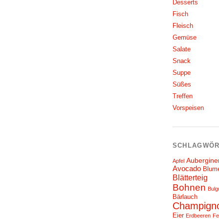
Desserts
Fisch
Fleisch
Gemüse
Salate
Snack
Suppe
Süßes
Treffen
Vorspeisen
SCHLAGWÖR
Aubergine
Apfel
Avocado
Blum
Blätterteig
Bohnen
Bulg
Bärlauch
Champign
Eier
Erdbeeren
Fe