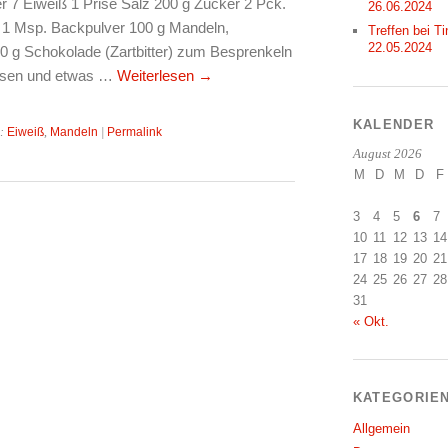
r 7 Eiweiß 1 Prise Salz 200 g Zucker 2 Pck.
26.06.2024
l 1 Msp. Backpulver 100 g Mandeln,
Treffen bei Ti
22.05.2024
 g Schokolade (Zartbitter) zum Besprenkeln
assen und etwas …
Weiterlesen
→
KALENDER
r:
Eiweiß
,
Mandeln
|
Permalink
August 2026
M
D
M
D
F
3
4
5
6
7
10
11
12
13
14
17
18
19
20
21
24
25
26
27
28
31
« Okt.
KATEGORIE
Allgemein