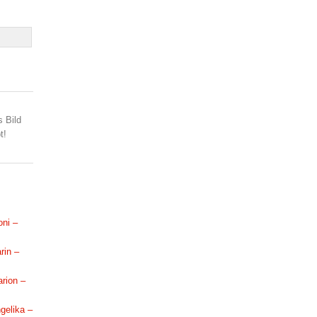
s Bild
t!
oni –
rin –
arion –
ngelika –