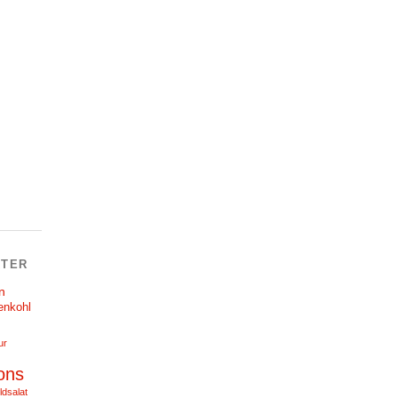
TER
n
enkohl
ur
ons
ldsalat