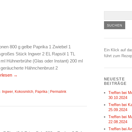
onen 800 g gelbe Paprika 1 Zwiebel 1
Ein Klick auf da
großes Stück Ingwer 2 EL Rapsöl 1 TL
führt zum Rezep
 ml Hühnerbrühe (Glas oder Instant) 200 ml
 geräucherte Hähnchenbrust 2
erlesen
→
NEUESTE
BEITRÄGE
r:
Ingwer
,
Kokosmilch
,
Paprika
|
Permalink
Treffen bei M
30.10.2024
Treffen bei Ka
25.09.2024
Treffen bei M
22.08.2024
Treffen bei A