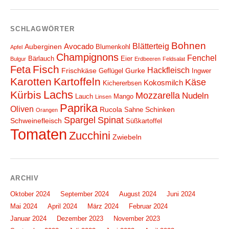
SCHLAGWÖRTER
Bohnen
Blätterteig
Avocado
Auberginen
Blumenkohl
Apfel
Champignons
Fenchel
Bärlauch
Eier
Bulgur
Erdbeeren
Feldsalat
Fisch
Feta
Hackfleisch
Frischkäse
Gurke
Geflügel
Ingwer
Karotten
Kartoffeln
Käse
Kokosmilch
Kichererbsen
Lachs
Kürbis
Mozzarella
Nudeln
Lauch
Mango
Linsen
Paprika
Oliven
Rucola
Schinken
Sahne
Orangen
Spargel
Spinat
Schweinefleisch
Süßkartoffel
Tomaten
Zucchini
Zwiebeln
ARCHIV
Oktober 2024
September 2024
August 2024
Juni 2024
Mai 2024
April 2024
März 2024
Februar 2024
Januar 2024
Dezember 2023
November 2023