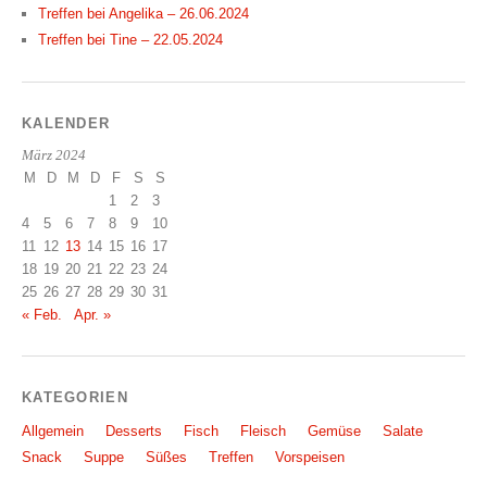
Treffen bei Angelika – 26.06.2024
Treffen bei Tine – 22.05.2024
KALENDER
März 2024
M
D
M
D
F
S
S
1
2
3
4
5
6
7
8
9
10
11
12
13
14
15
16
17
18
19
20
21
22
23
24
25
26
27
28
29
30
31
« Feb.
Apr. »
KATEGORIEN
Allgemein
Desserts
Fisch
Fleisch
Gemüse
Salate
Snack
Suppe
Süßes
Treffen
Vorspeisen