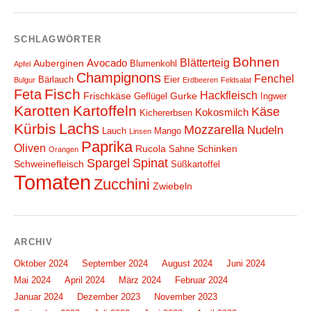
SCHLAGWÖRTER
Bohnen
Blätterteig
Avocado
Auberginen
Blumenkohl
Apfel
Champignons
Fenchel
Bärlauch
Eier
Bulgur
Erdbeeren
Feldsalat
Fisch
Feta
Hackfleisch
Frischkäse
Gurke
Geflügel
Ingwer
Karotten
Kartoffeln
Käse
Kokosmilch
Kichererbsen
Lachs
Kürbis
Mozzarella
Nudeln
Lauch
Mango
Linsen
Paprika
Oliven
Rucola
Schinken
Sahne
Orangen
Spargel
Spinat
Schweinefleisch
Süßkartoffel
Tomaten
Zucchini
Zwiebeln
ARCHIV
Oktober 2024
September 2024
August 2024
Juni 2024
Mai 2024
April 2024
März 2024
Februar 2024
Januar 2024
Dezember 2023
November 2023