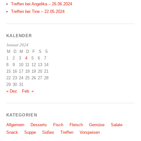
Treffen bei Angelika – 26.06.2024
Treffen bei Tine – 22.05.2024
KALENDER
Januar 2024
M
D
M
D
F
S
S
1
2
3
4
5
6
7
8
9
10
11
12
13
14
15
16
17
18
19
20
21
22
23
24
25
26
27
28
29
30
31
« Dez.
Feb. »
KATEGORIEN
Allgemein
Desserts
Fisch
Fleisch
Gemüse
Salate
Snack
Suppe
Süßes
Treffen
Vorspeisen