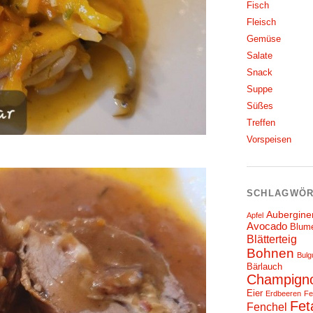
Fisch
Fleisch
Gemüse
Salate
Snack
Suppe
Süßes
Treffen
Vorspeisen
SCHLAGWÖR
Aubergine
Apfel
Avocado
Blum
Blätterteig
Bohnen
Bulg
Bärlauch
Champign
Eier
Erdbeeren
Fe
Fet
Fenchel