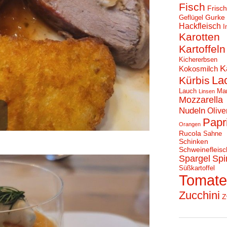
Fisch
Frisc
Gurke
Geflügel
Hackfleisch
I
Karotten
Kartoffeln
Kichererbsen
K
Kokosmilch
La
Kürbis
Lauch
Ma
Linsen
Mozzarella
Nudeln
Olive
Papr
Orangen
Rucola
Sahne
Schinken
Schweinefleisc
Spargel
Spi
Süßkartoffel
Tomat
Zucchini
Z