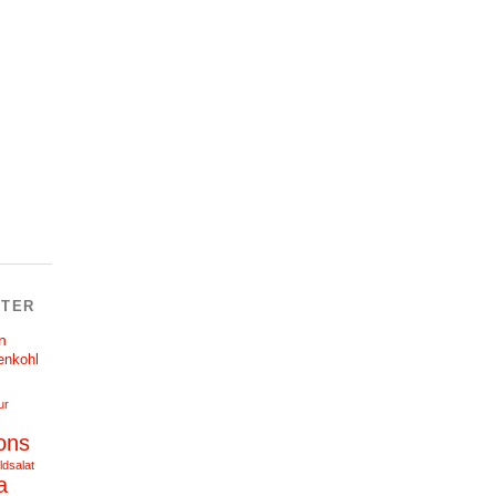
TER
n
enkohl
ur
ons
ldsalat
a