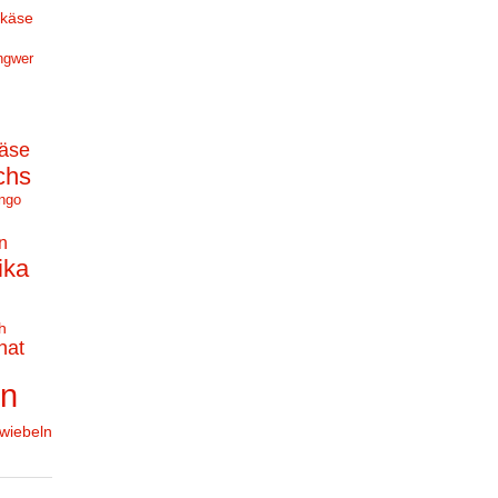
hkäse
ngwer
äse
chs
ngo
n
ika
h
nat
en
wiebeln