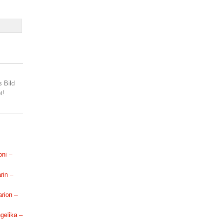
s Bild
t!
oni –
rin –
arion –
ngelika –