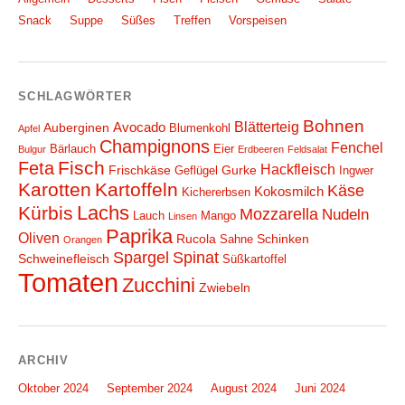
Snack
Suppe
Süßes
Treffen
Vorspeisen
SCHLAGWÖRTER
Bohnen
Blätterteig
Avocado
Auberginen
Blumenkohl
Apfel
Champignons
Fenchel
Bärlauch
Eier
Bulgur
Erdbeeren
Feldsalat
Fisch
Feta
Hackfleisch
Frischkäse
Gurke
Geflügel
Ingwer
Karotten
Kartoffeln
Käse
Kokosmilch
Kichererbsen
Lachs
Kürbis
Mozzarella
Nudeln
Lauch
Mango
Linsen
Paprika
Oliven
Rucola
Schinken
Sahne
Orangen
Spargel
Spinat
Schweinefleisch
Süßkartoffel
Tomaten
Zucchini
Zwiebeln
ARCHIV
Oktober 2024
September 2024
August 2024
Juni 2024