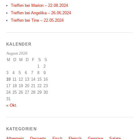
Treffen bei Marion – 22.08.2024
Treffen bei Angelika – 26.06.2024
Treffen bei Tine – 22.05.2024
KALENDER
August 2026
M
D
M
D
F
S
S
1
2
3
4
5
6
7
8
9
10
11
12
13
14
15
16
17
18
19
20
21
22
23
24
25
26
27
28
29
30
31
« Okt.
KATEGORIEN
Allgemein
Desserts
Fisch
Fleisch
Gemüse
Salate