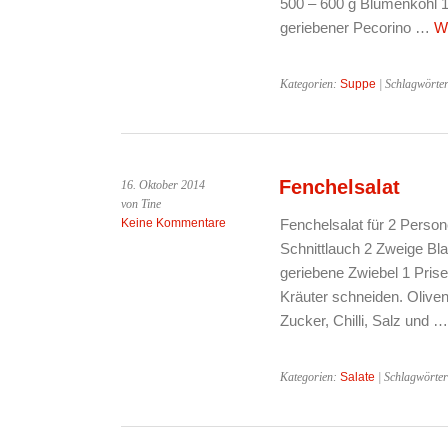
500 – 600 g Blumenkohl 1
geriebener Pecorino …
W
Kategorien:
Suppe
| Schlagwörte
Fenchelsalat
16. Oktober 2014
von Tine
Keine Kommentare
Fenchelsalat für 2 Person
Schnittlauch 2 Zweige Blat
geriebene Zwiebel 1 Prise
Kräuter schneiden. Olivenö
Zucker, Chilli, Salz und 
Kategorien:
Salate
| Schlagwörte