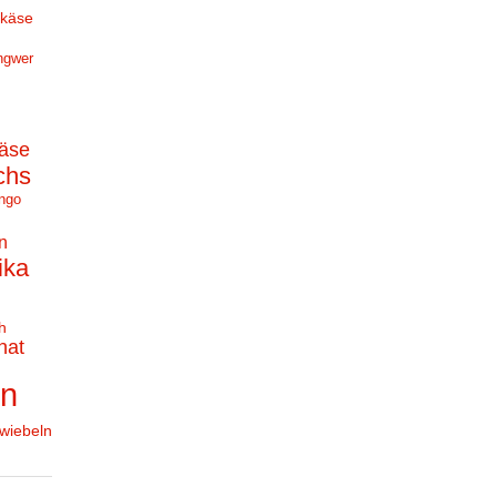
hkäse
ngwer
äse
chs
ngo
n
ika
h
nat
en
wiebeln