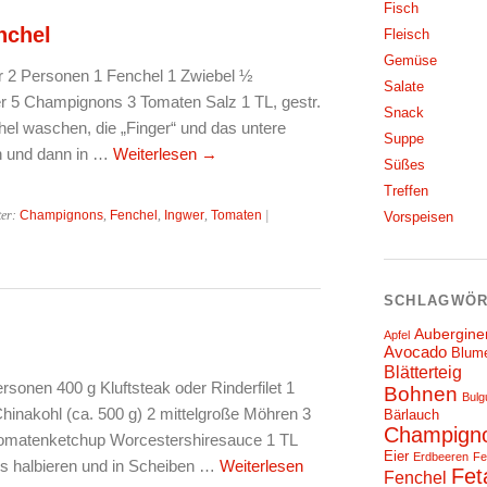
Fisch
nchel
Fleisch
Gemüse
r 2 Personen 1 Fenchel 1 Zwiebel ½
Salate
er 5 Champignons 3 Tomaten Salz 1 TL, gestr.
Snack
el waschen, die „Finger“ und das untere
Suppe
n und dann in …
Weiterlesen
→
Süßes
Treffen
ter:
Champignons
,
Fenchel
,
Ingwer
,
Tomaten
|
Vorspeisen
SCHLAGWÖR
Aubergine
Apfel
Avocado
Blum
Blätterteig
rsonen 400 g Kluftsteak oder Rinderfilet 1
Bohnen
Bulg
inakohl (ca. 500 g) 2 mittelgroße Möhren 3
Bärlauch
Champign
 Tomatenketchup Worcestershiresauce 1 TL
Eier
Erdbeeren
Fe
gs halbieren und in Scheiben …
Weiterlesen
Fet
Fenchel