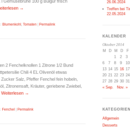
 l Gemüsebrühe 100 g Bulgur frisch
26.06.2024
eiterlesen
→
Treffen bei Ti
22.05.2024
r:
Blumenkohl
,
Tomaten
|
Permalink
KALENDER
Oktober 2014
M
D
M
D
F
1
2
3
6
7
8
9
10
en 2 Fenchelknollen 1 Zitrone 1/2 Bund
13
14
15
16
17
tpetersilie Chili 4 EL Olivenöl etwas
20
21
22
23
24
 Zucker Salz, Pfeffer Fenchel fein hobeln,
27
28
29
30
31
l, Zitronensaft, Kräuter, geriebene Zwiebel,
« Sep.
Nov. »
…
Weiterlesen
→
KATEGORIE
r:
Fenchel
|
Permalink
Allgemein
Desserts