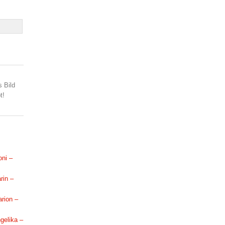
s Bild
t!
oni –
rin –
arion –
ngelika –