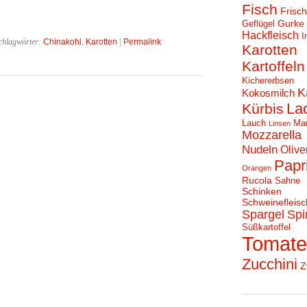
Fisch
Frisc
Gurke
Geflügel
Hackfleisch
I
chlagwörter:
Chinakohl
,
Karotten
|
Permalink
Karotten
Kartoffeln
Kichererbsen
K
Kokosmilch
La
Kürbis
Lauch
Ma
Linsen
Mozzarella
Nudeln
Olive
Papr
Orangen
Rucola
Sahne
Schinken
Schweinefleisc
Spargel
Spi
Süßkartoffel
Tomat
Zucchini
Z