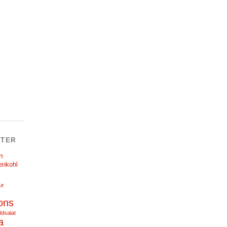
TER
n
enkohl
ur
ons
ldsalat
a