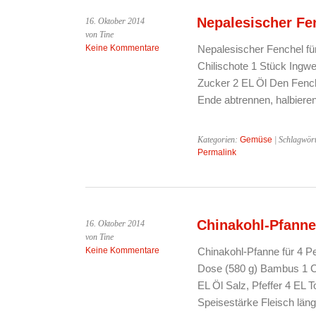
Nepalesischer Fe
16. Oktober 2014
von Tine
Keine Kommentare
Nepalesischer Fenchel fü
Chilischote 1 Stück Ingw
Zucker 2 EL Öl Den Fench
Ende abtrennen, halbiere
Kategorien:
Gemüse
| Schlagwör
Permalink
Chinakohl-Pfanne
16. Oktober 2014
von Tine
Keine Kommentare
Chinakohl-Pfanne für 4 Pe
Dose (580 g) Bambus 1 Ch
EL Öl Salz, Pfeffer 4 EL
Speisestärke Fleisch län