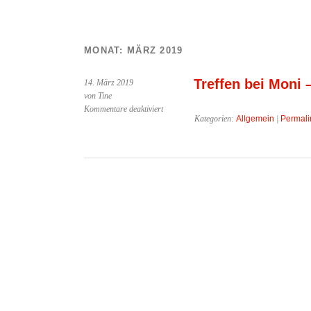
MONAT:
MÄRZ 2019
Treffen bei Moni 
14. März 2019
von Tine
für
Kommentare deaktiviert
Kategorien:
Allgemein
|
Permali
Treffen
bei
Moni
–
14.03.2019