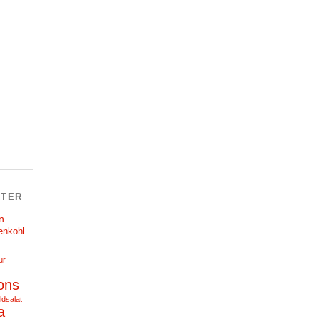
TER
n
enkohl
ur
ons
ldsalat
a