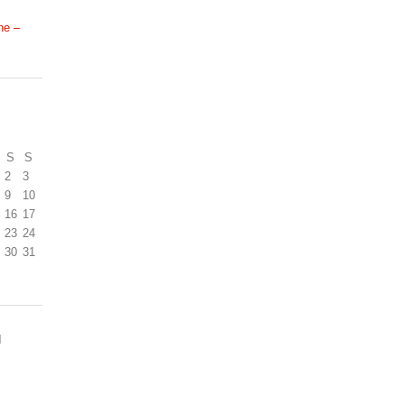
ne –
S
S
2
3
9
10
16
17
23
24
30
31
N