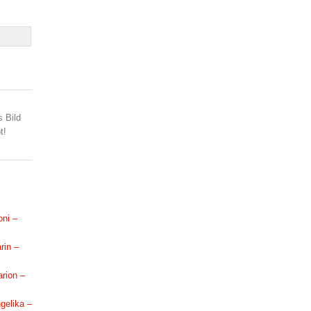
s Bild
t!
oni –
rin –
arion –
ngelika –