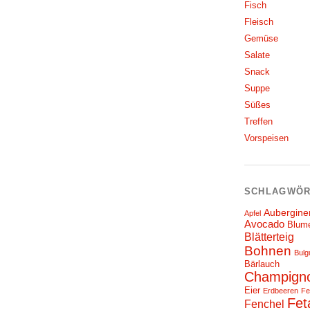
Fisch
Fleisch
Gemüse
Salate
Snack
Suppe
Süßes
Treffen
Vorspeisen
SCHLAGWÖR
Aubergine
Apfel
Avocado
Blum
Blätterteig
Bohnen
Bulg
Bärlauch
Champign
Eier
Erdbeeren
Fe
Fet
Fenchel