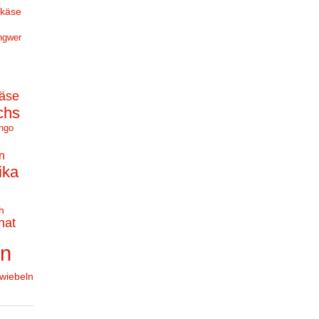
hkäse
ngwer
äse
chs
ngo
n
ika
h
nat
en
wiebeln