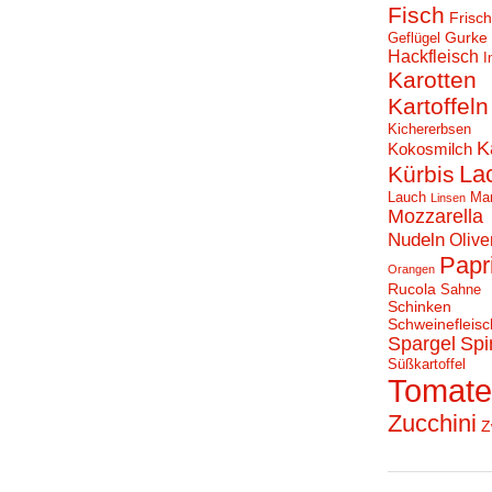
Fisch
Frisc
Gurke
Geflügel
Hackfleisch
I
Karotten
Kartoffeln
Kichererbsen
K
Kokosmilch
La
Kürbis
Lauch
Ma
Linsen
Mozzarella
Nudeln
Olive
Papr
Orangen
Rucola
Sahne
Schinken
Schweinefleisc
Spargel
Spi
Süßkartoffel
Tomat
Zucchini
Z