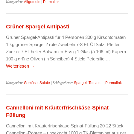
Kategorien:
Allgemein
|
Permalink
Grüner Spargel Antipasti
Grüner Spargel-Antipasti für 4 Personen 300 g Kirschtomaten
1 kg grüner Spargel 2 rote Zwiebeln 7-8 EL Öl Salz, Pfeffer,
Zucker 7 EL heller Balsamico-Essig 1 Glas (à 106 ml) Kapern
100 g grüne Oliven (in Scheiben) 4 Stiele Petersilie …
Weiterlesen
→
Kategorien:
Gemüse
,
Salate
| Schlagwörter:
Spargel
,
Tomaten
|
Permalink
Cannelloni mit Kräuterfrischkäse-Spinat-
Füllung
Cannelloni mit Kräuterfrischkäse-Spinat-Füllung 20-22 Stück
Cannelloni-Röhren – ungekocht 1000 g TK-Blattspinat aus der