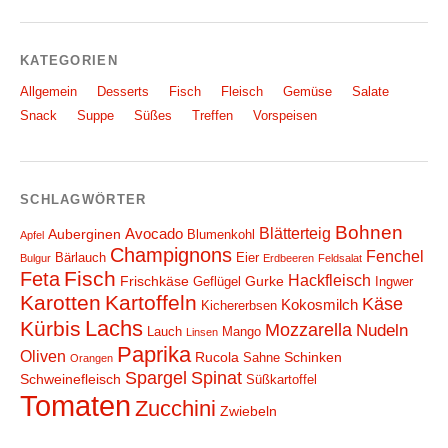
KATEGORIEN
Allgemein
Desserts
Fisch
Fleisch
Gemüse
Salate
Snack
Suppe
Süßes
Treffen
Vorspeisen
SCHLAGWÖRTER
Bohnen
Blätterteig
Avocado
Auberginen
Blumenkohl
Apfel
Champignons
Fenchel
Bärlauch
Eier
Bulgur
Erdbeeren
Feldsalat
Fisch
Feta
Hackfleisch
Frischkäse
Gurke
Geflügel
Ingwer
Karotten
Kartoffeln
Käse
Kokosmilch
Kichererbsen
Lachs
Kürbis
Mozzarella
Nudeln
Lauch
Mango
Linsen
Paprika
Oliven
Rucola
Schinken
Sahne
Orangen
Spargel
Spinat
Schweinefleisch
Süßkartoffel
Tomaten
Zucchini
Zwiebeln