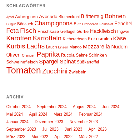
SCHLAGWÖRTER
Bohnen
Blätterteig
Avocado
Auberginen
Blumenkohl
Apfel
Champignons
Fenchel
Bärlauch
Eier
Bulgur
Erdbeeren
Feldsalat
Fisch
Feta
Hackfleisch
Frischkäse
Gurke
Geflügel
Ingwer
Karotten
Kartoffeln
Käse
Kokosmilch
Kichererbsen
Lachs
Kürbis
Mozzarella
Nudeln
Lauch
Mango
Linsen
Paprika
Oliven
Rucola
Schinken
Sahne
Orangen
Spargel
Spinat
Schweinefleisch
Süßkartoffel
Tomaten
Zucchini
Zwiebeln
ARCHIV
Oktober 2024
September 2024
August 2024
Juni 2024
Mai 2024
April 2024
März 2024
Februar 2024
Januar 2024
Dezember 2023
November 2023
September 2023
Juli 2023
Juni 2023
April 2023
März 2023
Mai 2022
April 2022
März 2022