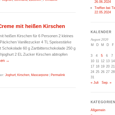
26.06.2024
Treffen bei Ti
22.05.2024
reme mit heißen Kirschen
KALENDER
 heißen Kirschen für 6 Personen 2 kleines
August 2020
 Päckchen Vanillezucker 4 TL Speisestärke
M
D
M
D
F
Schokolade 60 g Zartbitterschokolade 250 g
hjoghurt 2 EL Zucker Kirschen abtropfen
3
4
5
6
7
sen
→
10
11
12
13
14
17
18
19
20
21
24
25
26
27
28
ter:
Joghurt
,
Kirschen
,
Mascarpone
|
Permalink
31
« Juli
Sep. »
KATEGORIE
Allgemein