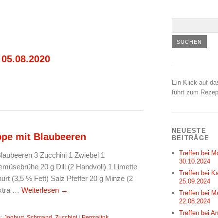
 05.08.2020
Ein Klick auf da
führt zum Rezep
NEUESTE
ppe mit Blaubeeren
BEITRÄGE
Treffen bei M
laubeeren 3 Zucchini 1 Zwiebel 1
30.10.2024
üsebrühe 20 g Dill (2 Handvoll) 1 Limette
Treffen bei Ka
t (3,5 % Fett) Salz Pfeffer 20 g Minze (2
25.09.2024
extra …
Weiterlesen
→
Treffen bei M
22.08.2024
Treffen bei A
r:
Joghurt
,
Schmand
,
Zucchini
|
Permalink