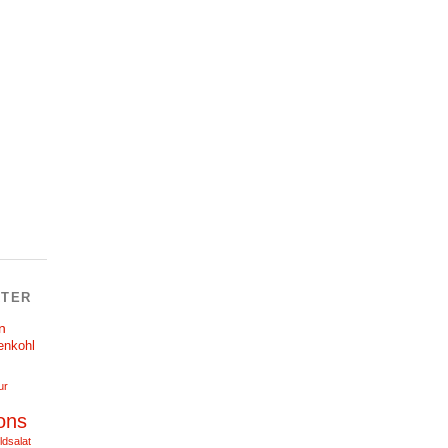
TER
n
enkohl
ur
ons
ldsalat