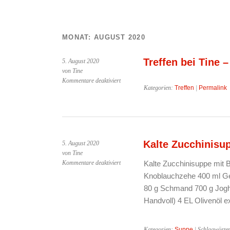
MONAT:
AUGUST 2020
Treffen bei Tine –
5. August 2020
von Tine
für
Kommentare deaktiviert
Kategorien:
Treffen
|
Permalink
Treffen
bei
Tine
–
05.08.2020
Kalte Zucchinisu
5. August 2020
von Tine
für
Kommentare deaktiviert
Kalte Zucchinisuppe mit B
Kalte
Knoblauchzehe 400 ml Gem
Zucchinisuppe
80 g Schmand 700 g Joghur
mit
Handvoll) 4 EL Olivenöl 
Blaubeeren
Kategorien:
Suppe
| Schlagwörte