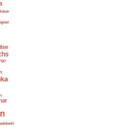
a
hkäse
ngwer
äse
chs
ngo
n
ika
h
nat
en
wiebeln