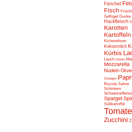
Fet
Fenchel
Fisch
Frisc
Gurke
Geflügel
Hackfleisch
I
Karotten
Kartoffeln
Kichererbsen
K
Kokosmilch
La
Kürbis
Lauch
Ma
Linsen
Mozzarella
Nudeln
Olive
Papr
Orangen
Rucola
Sahne
Schinken
Schweinefleisc
Spargel
Spi
Süßkartoffel
Tomat
Zucchini
Z