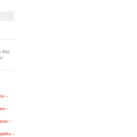
s Bild
t!
oni –
rin –
arion –
ngelika –