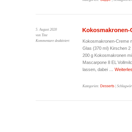
Kokosmakronen-C
5. August 2020
von Tine
für
Kommentare deaktiviert
Kokosmakronen-Creme mit
Kokosmakronen-
Glas (370 ml) Kirschen 2
Creme
200 g Kokosmakronen mit 
mit
Mascarpone 8 EL Vollmilc
heißen
Kirschen
lassen, dabei …
Weiterle
Kategorien:
Desserts
| Schlagwör