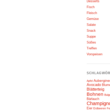
Desserts
Fisch
Fleisch
Gemüse
Salate
Snack
Suppe
Süßes
Treffen
Vorspeisen
SCHLAGWÖR
Aubergine
Apfel
Avocado
Blum
Blätterteig
Bohnen
Bulg
Bärlauch
Champign
Eier
Erdbeeren
Fe