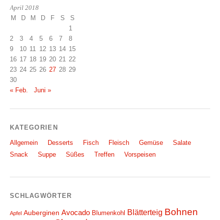
April 2018
M
D
M
D
F
S
S
1
2
3
4
5
6
7
8
9
10
11
12
13
14
15
16
17
18
19
20
21
22
23
24
25
26
27
28
29
30
« Feb.
Juni »
KATEGORIEN
Allgemein
Desserts
Fisch
Fleisch
Gemüse
Salate
Snack
Suppe
Süßes
Treffen
Vorspeisen
SCHLAGWÖRTER
Bohnen
Blätterteig
Avocado
Auberginen
Blumenkohl
Apfel