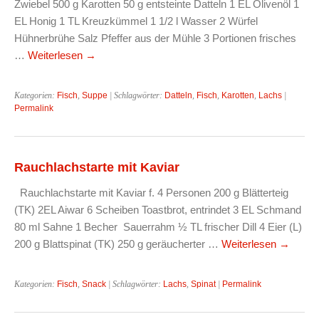
Zwiebel 500 g Karotten 50 g entsteinte Datteln 1 EL Olivenöl 1
EL Honig 1 TL Kreuzkümmel 1 1/2 l Wasser 2 Würfel
Hühnerbrühe Salz Pfeffer aus der Mühle 3 Portionen frisches
…
Weiterlesen
→
Kategorien:
Fisch
,
Suppe
| Schlagwörter:
Datteln
,
Fisch
,
Karotten
,
Lachs
|
Permalink
Rauchlachstarte mit Kaviar
Rauchlachstarte mit Kaviar f. 4 Personen 200 g Blätterteig
(TK) 2EL Aiwar 6 Scheiben Toastbrot, entrindet 3 EL Schmand
80 ml Sahne 1 Becher Sauerrahm ½ TL frischer Dill 4 Eier (L)
200 g Blattspinat (TK) 250 g geräucherter …
Weiterlesen
→
Kategorien:
Fisch
,
Snack
| Schlagwörter:
Lachs
,
Spinat
|
Permalink