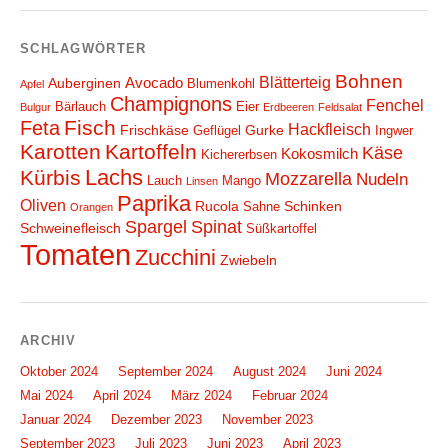
SCHLAGWÖRTER
Bohnen
Blätterteig
Avocado
Auberginen
Blumenkohl
Apfel
Champignons
Fenchel
Bärlauch
Eier
Bulgur
Erdbeeren
Feldsalat
Fisch
Feta
Hackfleisch
Frischkäse
Gurke
Geflügel
Ingwer
Karotten
Kartoffeln
Käse
Kokosmilch
Kichererbsen
Lachs
Kürbis
Mozzarella
Nudeln
Lauch
Mango
Linsen
Paprika
Oliven
Rucola
Schinken
Sahne
Orangen
Spargel
Spinat
Schweinefleisch
Süßkartoffel
Tomaten
Zucchini
Zwiebeln
ARCHIV
Oktober 2024
September 2024
August 2024
Juni 2024
Mai 2024
April 2024
März 2024
Februar 2024
Januar 2024
Dezember 2023
November 2023
September 2023
Juli 2023
Juni 2023
April 2023