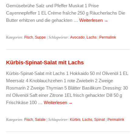
Gemüsebrühe Salz und Pfeffer Muskat 1 Prise
Cayennepfeffer 1 EL Crème fraîche 250 g Räucherlachs Die
Butter erhitzen und die gehackten …
Weiterlesen
→
Kategorien:
Fisch
,
Suppe
| Schlagwörter:
Avocado
,
Lachs
|
Permalink
Kürbis-Spinat-Salat mit Lachs
Kürbis-Spinat-Salat mit Lachs 1 Hokkaido 50 ml Olivenöl 1 EL
Meersalz 4 Knoblauchzehen 1 rote Zwiebeln 2 Zweige
Rosmarin 2 Zweige Thymian 5 Blätter Basilikum Dressing: 30
ml Olivenöl Saft einer Zitrone 1EL frisch gehackter Dill 50 g
Frischkäse 100 …
Weiterlesen
→
Kategorien:
Fisch
,
Salate
| Schlagwörter:
Kürbis
,
Lachs
,
Spinat
|
Permalink