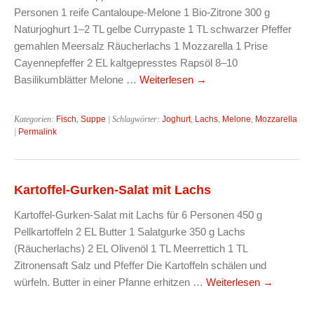
Personen 1 reife Cantaloupe-Melone 1 Bio-Zitrone 300 g
Naturjoghurt 1–2 TL gelbe Currypaste 1 TL schwarzer Pfeffer
gemahlen Meersalz Räucherlachs 1 Mozzarella 1 Prise
Cayennepfeffer 2 EL kaltgepresstes Rapsöl 8–10
Basilikumblätter Melone …
Weiterlesen
→
Kategorien:
Fisch
,
Suppe
| Schlagwörter:
Joghurt
,
Lachs
,
Melone
,
Mozzarella
|
Permalink
Kartoffel-Gurken-Salat mit Lachs
Kartoffel-Gurken-Salat mit Lachs für 6 Personen 450 g
Pellkartoffeln 2 EL Butter 1 Salatgurke 350 g Lachs
(Räucherlachs) 2 EL Olivenöl 1 TL Meerrettich 1 TL
Zitronensaft Salz und Pfeffer Die Kartoffeln schälen und
würfeln. Butter in einer Pfanne erhitzen …
Weiterlesen
→