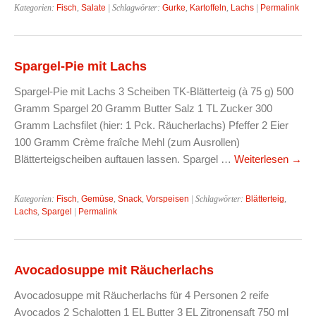
Kategorien:
Fisch
,
Salate
| Schlagwörter:
Gurke
,
Kartoffeln
,
Lachs
|
Permalink
Spargel-Pie mit Lachs
Spargel-Pie mit Lachs 3 Scheiben TK-Blätterteig (à 75 g) 500
Gramm Spargel 20 Gramm Butter Salz 1 TL Zucker 300
Gramm Lachsfilet (hier: 1 Pck. Räucherlachs) Pfeffer 2 Eier
100 Gramm Crème fraîche Mehl (zum Ausrollen)
Blätterteigscheiben auftauen lassen. Spargel …
Weiterlesen
→
Kategorien:
Fisch
,
Gemüse
,
Snack
,
Vorspeisen
| Schlagwörter:
Blätterteig
,
Lachs
,
Spargel
|
Permalink
Avocadosuppe mit Räucherlachs
Avocadosuppe mit Räucherlachs für 4 Personen 2 reife
Avocados 2 Schalotten 1 EL Butter 3 EL Zitronensaft 750 ml