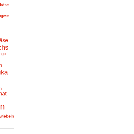
hkäse
ngwer
äse
chs
ngo
n
ika
h
nat
en
wiebeln