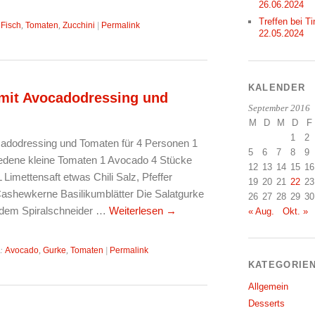
26.06.2024
Treffen bei Ti
:
Fisch
,
Tomaten
,
Zucchini
|
Permalink
22.05.2024
KALENDER
mit Avocadodressing und
September 2016
M
D
M
D
F
1
2
adodressing und Tomaten für 4 Personen 1
5
6
7
8
9
edene kleine Tomaten 1 Avocado 4 Stücke
12
13
14
15
16
Limettensaft etwas Chili Salz, Pfeffer
19
20
21
22
23
ashewkerne Basilikumblätter Die Salatgurke
26
27
28
29
30
f dem Spiralschneider …
Weiterlesen
→
« Aug.
Okt. »
r:
Avocado
,
Gurke
,
Tomaten
|
Permalink
KATEGORIE
Allgemein
Desserts