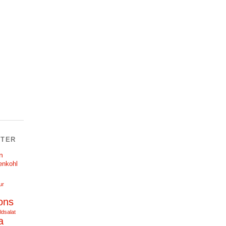
TER
n
enkohl
ur
ons
ldsalat
a