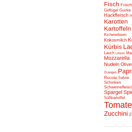
Fisch
Frisc
Gurke
Geflügel
Hackfleisch
I
Karotten
Kartoffeln
Kichererbsen
K
Kokosmilch
La
Kürbis
Lauch
Ma
Linsen
Mozzarella
Nudeln
Olive
Papr
Orangen
Rucola
Sahne
Schinken
Schweinefleisc
Spargel
Spi
Süßkartoffel
Tomat
Zucchini
Z