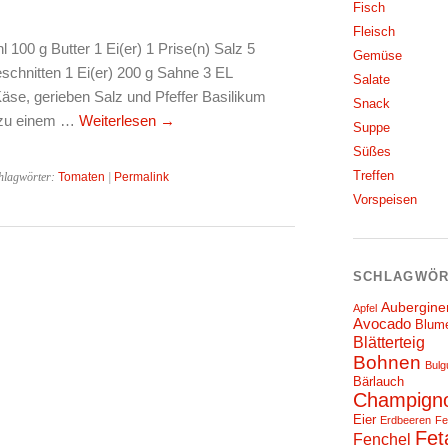
Fisch
Fleisch
100 g Butter 1 Ei(er) 1 Prise(n) Salz 5
Gemüse
schnitten 1 Ei(er) 200 g Sahne 3 EL
Salate
äse, gerieben Salz und Pfeffer Basilikum
Snack
z zu einem …
Weiterlesen
→
Suppe
Süßes
Treffen
hlagwörter:
Tomaten
|
Permalink
Vorspeisen
SCHLAGWÖR
Aubergine
Apfel
Avocado
Blum
Blätterteig
Bohnen
Bulg
Bärlauch
Champign
Eier
Erdbeeren
Fe
Fet
Fenchel