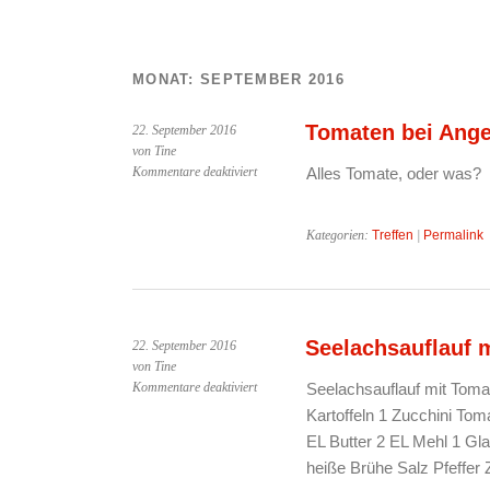
MONAT:
SEPTEMBER 2016
Tomaten bei Angel
22. September 2016
von Tine
für
Kommentare deaktiviert
Alles Tomate, oder was?
Tomaten
bei
Angelika
Kategorien:
Treffen
|
Permalink
–
22.09.2016
Seelachsauflauf 
22. September 2016
von Tine
für
Kommentare deaktiviert
Seelachsauflauf mit Tomat
Seelachsauflauf
Kartoffeln 1 Zucchini To
mit
EL Butter 2 EL Mehl 1 G
Tomaten
heiße Brühe Salz Pfeffer
und