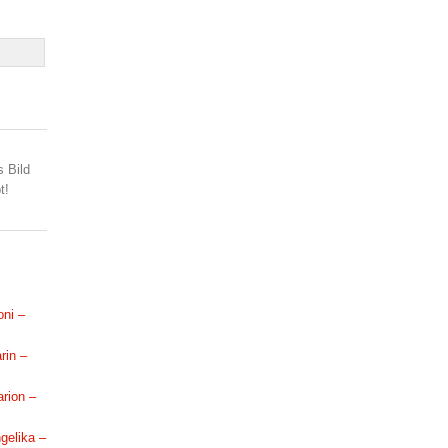
s Bild
t!
oni –
rin –
arion –
ngelika –