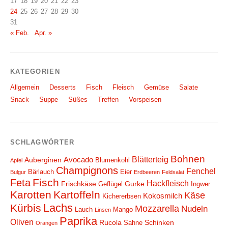
17
18
19
20
21
22
23
24
25
26
27
28
29
30
31
« Feb.
Apr. »
KATEGORIEN
Allgemein
Desserts
Fisch
Fleisch
Gemüse
Salate
Snack
Suppe
Süßes
Treffen
Vorspeisen
SCHLAGWÖRTER
Bohnen
Blätterteig
Avocado
Auberginen
Blumenkohl
Apfel
Champignons
Fenchel
Bärlauch
Eier
Bulgur
Erdbeeren
Feldsalat
Fisch
Feta
Hackfleisch
Frischkäse
Gurke
Geflügel
Ingwer
Karotten
Kartoffeln
Käse
Kokosmilch
Kichererbsen
Lachs
Kürbis
Mozzarella
Nudeln
Lauch
Mango
Linsen
Paprika
Oliven
Rucola
Schinken
Sahne
Orangen