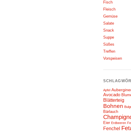
Fisch
Fleisch
Gemüse
Salate
Snack
Suppe
Süßes
Treffen
Vorspeisen
SCHLAGWÖR
Aubergine
Apfel
Avocado
Blum
Blätterteig
Bohnen
Bulg
Bärlauch
Champign
Eier
Erdbeeren
Fe
Fet
Fenchel