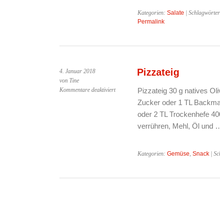
Kategorien:
Salate
| Schlagwörte
Permalink
Pizzateig
4. Januar 2018
von Tine
für
Kommentare deaktiviert
Pizzateig 30 g natives O
Pizzateig
Zucker oder 1 TL Backmalz
oder 2 TL Trockenhefe 40
verrühren, Mehl, Öl und
Kategorien:
Gemüse
,
Snack
| Sc