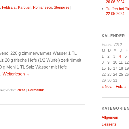
26.06.2024
r:
Feldsalat
,
Karotten
,
Romanesco
,
Steinpilze
|
Treffen bei Ti
22.05.2024
KALENDER
Januar 2018
M
D
M
D
F
livenöl 220 g zimmerwarmes Wasser 1 TL
1
2
3
4
5
 20 g frische Hefe (1/2 Würfel) zerkrümelt
8
9
10
11
12
0 g Mehl 1 TL Salz Wasser mit Hefe
15
16
17
18
19
 …
Weiterlesen
→
22
23
24
25
26
29
30
31
« Nov.
Feb. »
hlagwörter:
Pizza
|
Permalink
KATEGORIE
Allgemein
Desserts