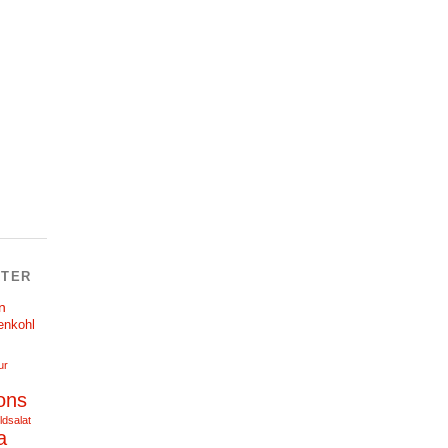
TER
n
enkohl
ur
ons
ldsalat
a