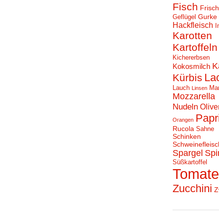
Fisch
Frisc
Gurke
Geflügel
Hackfleisch
I
Karotten
Kartoffeln
Kichererbsen
K
Kokosmilch
La
Kürbis
Lauch
Ma
Linsen
Mozzarella
Nudeln
Olive
Papr
Orangen
Rucola
Sahne
Schinken
Schweinefleisc
Spargel
Spi
Süßkartoffel
Tomat
Zucchini
Z