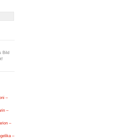
s Bild
t!
oni –
rin –
arion –
ngelika –