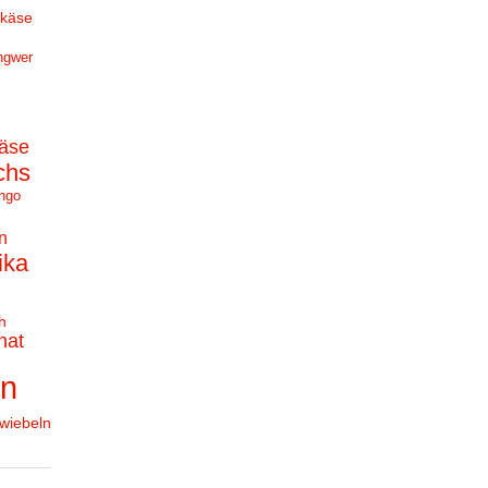
hkäse
ngwer
äse
chs
ngo
n
ika
h
nat
en
wiebeln