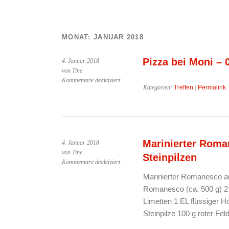
MONAT:
JANUAR 2018
Pizza bei Moni – 
4. Januar 2018
von Tine
für
Kommentare deaktiviert
Kategorien:
Treffen
|
Permalink
Pizza
bei
Moni
–
04.01.2018
Marinierter Roma
4. Januar 2018
von Tine
Steinpilzen
für
Kommentare deaktiviert
Marinierter
Marinierter Romanesco auf
Romanesco
Romanesco (ca. 500 g) 2 
auf
Feldsalat
Limetten 1 EL flüssiger 
mit
Steinpilze 100 g roter Fe
Steinpilzen