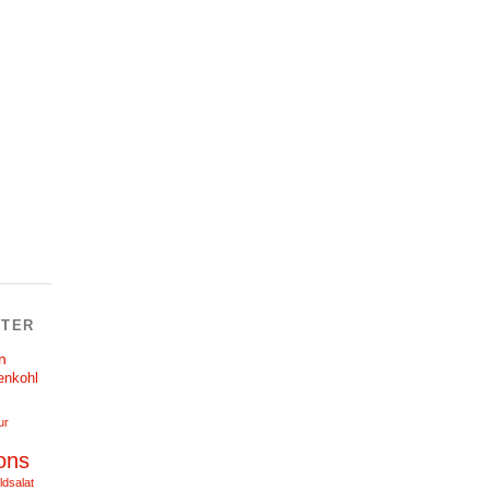
TER
n
enkohl
ur
ons
ldsalat