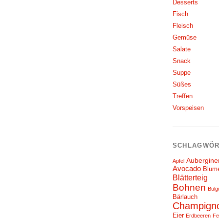
Desserts
Fisch
Fleisch
Gemüse
Salate
Snack
Suppe
Süßes
Treffen
Vorspeisen
SCHLAGWÖR
Aubergine
Apfel
Avocado
Blum
Blätterteig
Bohnen
Bulg
Bärlauch
Champign
Eier
Erdbeeren
Fe