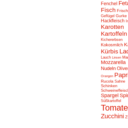
Fet
Fenchel
Fisch
Frisc
Gurke
Geflügel
Hackfleisch
I
Karotten
Kartoffeln
Kichererbsen
K
Kokosmilch
La
Kürbis
Lauch
Ma
Linsen
Mozzarella
Nudeln
Olive
Papr
Orangen
Rucola
Sahne
Schinken
Schweinefleisc
Spargel
Spi
Süßkartoffel
Tomat
Zucchini
Z