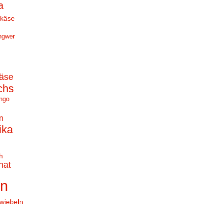
a
hkäse
ngwer
äse
chs
ngo
n
ika
h
nat
en
wiebeln