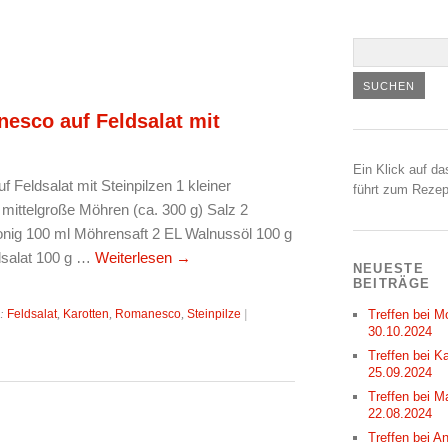
nesco auf Feldsalat mit
Ein Klick auf da
 Feldsalat mit Steinpilzen 1 kleiner
führt zum Rezep
mittelgroße Möhren (ca. 300 g) Salz 2
Honig 100 ml Möhrensaft 2 EL Walnussöl 100 g
ldsalat 100 g …
Weiterlesen
→
NEUESTE
BEITRÄGE
r:
Feldsalat
,
Karotten
,
Romanesco
,
Steinpilze
|
Treffen bei M
30.10.2024
Treffen bei Ka
25.09.2024
Treffen bei M
22.08.2024
Treffen bei A