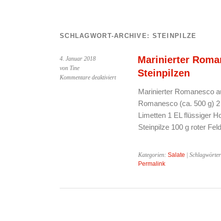
SCHLAGWORT-ARCHIVE:
STEINPILZE
Marinierter Roma
4. Januar 2018
von Tine
Steinpilzen
für
Kommentare deaktiviert
Marinierter
Marinierter Romanesco auf
Romanesco
Romanesco (ca. 500 g) 2 
auf
Feldsalat
Limetten 1 EL flüssiger 
mit
Steinpilze 100 g roter Fe
Steinpilzen
Kategorien:
Salate
| Schlagwörte
Permalink