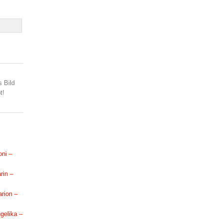
s Bild
t!
oni –
rin –
arion –
ngelika –