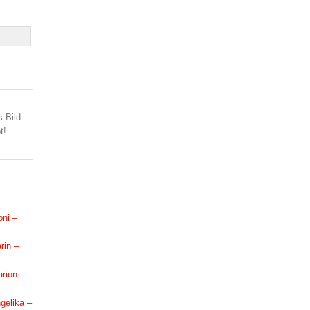
s Bild
t!
oni –
rin –
arion –
ngelika –