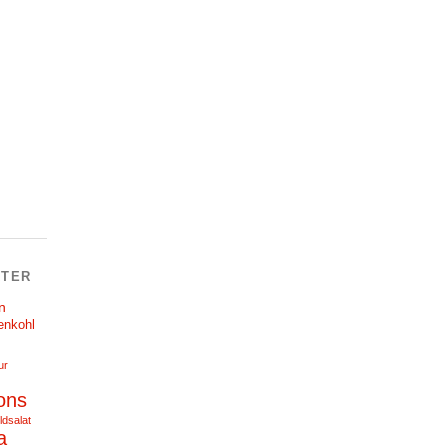
TER
n
enkohl
ur
ons
ldsalat
a