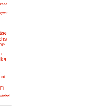
hkäse
ngwer
äse
chs
ngo
n
ika
h
nat
en
wiebeln