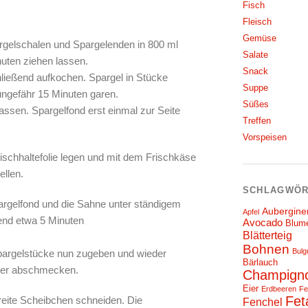
Fisch
Fleisch
Gemüse
rgelschalen und Spargelenden in 800 ml
Salate
uten ziehen lassen.
Snack
ließend aufkochen. Spargel in Stücke
Suppe
ngefähr 15 Minuten garen.
Süßes
assen. Spargelfond erst einmal zur Seite
Treffen
Vorspeisen
ischhaltefolie legen und mit dem Frischkäse
ellen.
SCHLAGWÖR
argelfond und die Sahne unter ständigem
Aubergine
Apfel
end etwa 5 Minuten
Avocado
Blum
Blätterteig
Bohnen
Bulg
Spargelstücke nun zugeben und wieder
Bärlauch
cker abschmecken.
Champign
Eier
Erdbeeren
Fe
Fet
breite Scheibchen schneiden. Die
Fenchel