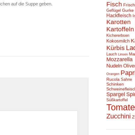
Fisch
llchen auf die Suppe geben.
Frisc
Gurke
Geflügel
Hackfleisch
I
Karotten
Kartoffeln
Kichererbsen
K
Kokosmilch
La
Kürbis
Lauch
Ma
Linsen
Mozzarella
Nudeln
Olive
Papr
Orangen
Rucola
Sahne
Schinken
Schweinefleisc
Spargel
Spi
Süßkartoffel
Tomat
Zucchini
Z