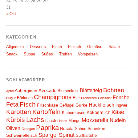
24
25
26
27
28
29
30
31
« Okt.
KATEGORIEN
Allgemein
Desserts
Fisch
Fleisch
Gemüse
Salate
Snack
Suppe
Süßes
Treffen
Vorspeisen
SCHLAGWÖRTER
Bohnen
Blätterteig
Avocado
Auberginen
Blumenkohl
Apfel
Champignons
Fenchel
Bärlauch
Eier
Bulgur
Erdbeeren
Feldsalat
Fisch
Feta
Hackfleisch
Frischkäse
Gurke
Geflügel
Ingwer
Karotten
Kartoffeln
Käse
Kokosmilch
Kichererbsen
Lachs
Kürbis
Mozzarella
Nudeln
Lauch
Mango
Linsen
Paprika
Oliven
Rucola
Schinken
Sahne
Orangen
Spargel
Spinat
Schweinefleisch
Süßkartoffel