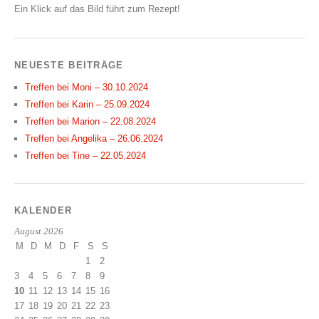
Ein Klick auf das Bild führt zum Rezept!
NEUESTE BEITRÄGE
Treffen bei Moni – 30.10.2024
Treffen bei Karin – 25.09.2024
Treffen bei Marion – 22.08.2024
Treffen bei Angelika – 26.06.2024
Treffen bei Tine – 22.05.2024
KALENDER
August 2026
M
D
M
D
F
S
S
1
2
3
4
5
6
7
8
9
10
11
12
13
14
15
16
17
18
19
20
21
22
23