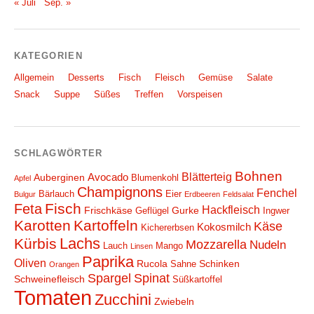
« Juli
Sep. »
KATEGORIEN
Allgemein
Desserts
Fisch
Fleisch
Gemüse
Salate
Snack
Suppe
Süßes
Treffen
Vorspeisen
SCHLAGWÖRTER
Bohnen
Blätterteig
Avocado
Auberginen
Blumenkohl
Apfel
Champignons
Fenchel
Bärlauch
Eier
Bulgur
Erdbeeren
Feldsalat
Fisch
Feta
Hackfleisch
Frischkäse
Gurke
Geflügel
Ingwer
Karotten
Kartoffeln
Käse
Kokosmilch
Kichererbsen
Lachs
Kürbis
Mozzarella
Nudeln
Lauch
Mango
Linsen
Paprika
Oliven
Rucola
Schinken
Sahne
Orangen
Spargel
Spinat
Schweinefleisch
Süßkartoffel
Tomaten
Zucchini
Zwiebeln