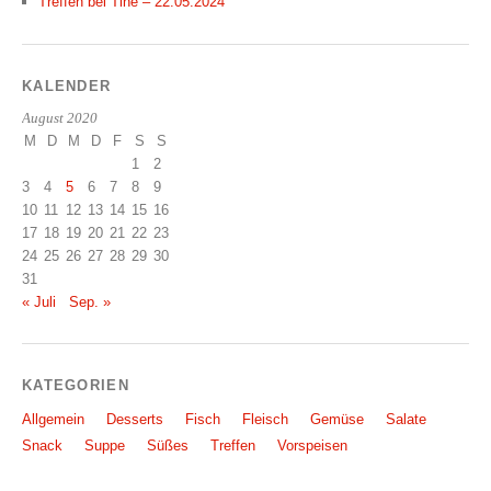
Treffen bei Tine – 22.05.2024
KALENDER
August 2020
M
D
M
D
F
S
S
1
2
3
4
5
6
7
8
9
10
11
12
13
14
15
16
17
18
19
20
21
22
23
24
25
26
27
28
29
30
31
« Juli
Sep. »
KATEGORIEN
Allgemein
Desserts
Fisch
Fleisch
Gemüse
Salate
Snack
Suppe
Süßes
Treffen
Vorspeisen