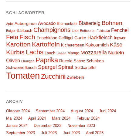
SCHLAGWÖRTER
Bohnen
Blätterteig
Avocado
Auberginen
Blumenkohl
Apfel
Champignons
Fenchel
Bärlauch
Eier
Bulgur
Erdbeeren
Feldsalat
Fisch
Feta
Hackfleisch
Frischkäse
Gurke
Geflügel
Ingwer
Karotten
Kartoffeln
Käse
Kokosmilch
Kichererbsen
Lachs
Kürbis
Mozzarella
Nudeln
Lauch
Mango
Linsen
Paprika
Oliven
Rucola
Schinken
Sahne
Orangen
Spargel
Spinat
Schweinefleisch
Süßkartoffel
Tomaten
Zucchini
Zwiebeln
ARCHIV
Oktober 2024
September 2024
August 2024
Juni 2024
Mai 2024
April 2024
März 2024
Februar 2024
Januar 2024
Dezember 2023
November 2023
September 2023
Juli 2023
Juni 2023
April 2023