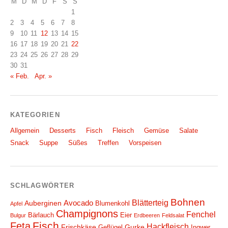
M
D
M
D
F
S
S
1
2
3
4
5
6
7
8
9
10
11
12
13
14
15
16
17
18
19
20
21
22
23
24
25
26
27
28
29
30
31
« Feb.
Apr. »
KATEGORIEN
Allgemein
Desserts
Fisch
Fleisch
Gemüse
Salate
Snack
Suppe
Süßes
Treffen
Vorspeisen
SCHLAGWÖRTER
Bohnen
Blätterteig
Avocado
Auberginen
Blumenkohl
Apfel
Champignons
Fenchel
Bärlauch
Eier
Bulgur
Erdbeeren
Feldsalat
Fisch
Feta
Hackfleisch
Frischkäse
Gurke
Geflügel
Ingwer