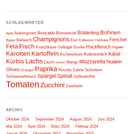
SCHLAGWÖRTER
Bohnen
Blätterteig
Avocado
Auberginen
Blumenkohl
Apfel
Champignons
Fenchel
Bärlauch
Eier
Bulgur
Erdbeeren
Feldsalat
Fisch
Feta
Hackfleisch
Frischkäse
Gurke
Geflügel
Ingwer
Karotten
Kartoffeln
Käse
Kokosmilch
Kichererbsen
Lachs
Kürbis
Mozzarella
Nudeln
Lauch
Mango
Linsen
Paprika
Oliven
Rucola
Schinken
Sahne
Orangen
Spargel
Spinat
Schweinefleisch
Süßkartoffel
Tomaten
Zucchini
Zwiebeln
ARCHIV
Oktober 2024
September 2024
August 2024
Juni 2024
Mai 2024
April 2024
März 2024
Februar 2024
Januar 2024
Dezember 2023
November 2023