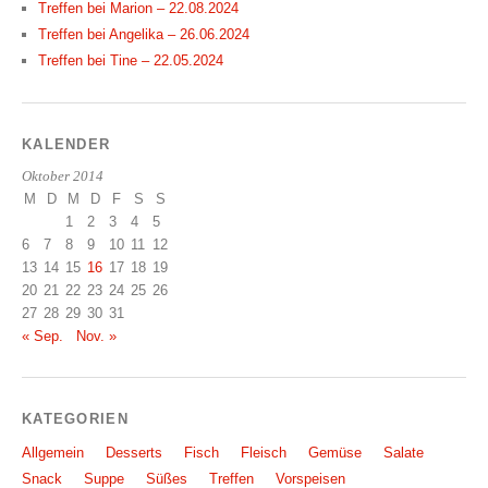
Treffen bei Marion – 22.08.2024
Treffen bei Angelika – 26.06.2024
Treffen bei Tine – 22.05.2024
KALENDER
Oktober 2014
M
D
M
D
F
S
S
1
2
3
4
5
6
7
8
9
10
11
12
13
14
15
16
17
18
19
20
21
22
23
24
25
26
27
28
29
30
31
« Sep.
Nov. »
KATEGORIEN
Allgemein
Desserts
Fisch
Fleisch
Gemüse
Salate
Snack
Suppe
Süßes
Treffen
Vorspeisen