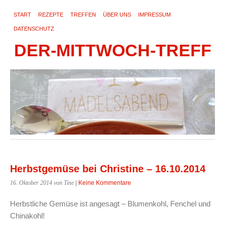
START
REZEPTE
TREFFEN
ÜBER UNS
IMPRESSUM
DATENSCHUTZ
DER-MITTWOCH-TREFF
Herbstgemüse bei Christine – 16.10.2014
16. Oktober 2014
von Tine
|
Keine Kommentare
Herbstliche Gemüse ist angesagt – Blumenkohl, Fenchel und
Chinakohl!