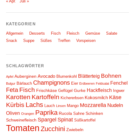
« Apr.
Juli »
KATEGORIEN
Allgemein
Desserts
Fisch
Fleisch
Gemüse
Salate
Snack
Suppe
Süßes
Treffen
Vorspeisen
SCHLAGWÖRTER
Bohnen
Blätterteig
Avocado
Auberginen
Blumenkohl
Apfel
Champignons
Fenchel
Bärlauch
Eier
Bulgur
Erdbeeren
Feldsalat
Fisch
Feta
Hackfleisch
Frischkäse
Gurke
Geflügel
Ingwer
Karotten
Kartoffeln
Käse
Kokosmilch
Kichererbsen
Lachs
Kürbis
Mozzarella
Nudeln
Lauch
Mango
Linsen
Paprika
Oliven
Rucola
Schinken
Sahne
Orangen
Spargel
Spinat
Schweinefleisch
Süßkartoffel
Tomaten
Zucchini
Zwiebeln