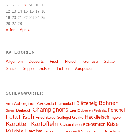
5
6
7
8
9
10
11
12
13
14
15
16
17
18
19
20
21
22
23
24
25
26
27
28
« Jan.
Apr. »
KATEGORIEN
Allgemein
Desserts
Fisch
Fleisch
Gemüse
Salate
Snack
Suppe
Süßes
Treffen
Vorspeisen
SCHLAGWÖRTER
Bohnen
Blätterteig
Avocado
Auberginen
Blumenkohl
Apfel
Champignons
Fenchel
Bärlauch
Eier
Bulgur
Erdbeeren
Feldsalat
Fisch
Feta
Hackfleisch
Frischkäse
Gurke
Geflügel
Ingwer
Karotten
Kartoffeln
Käse
Kokosmilch
Kichererbsen
Lachs
Kürbis
Mozzarella
Nudeln