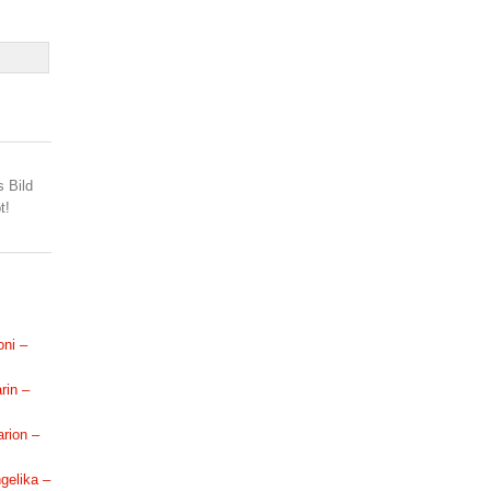
s Bild
t!
oni –
rin –
arion –
ngelika –