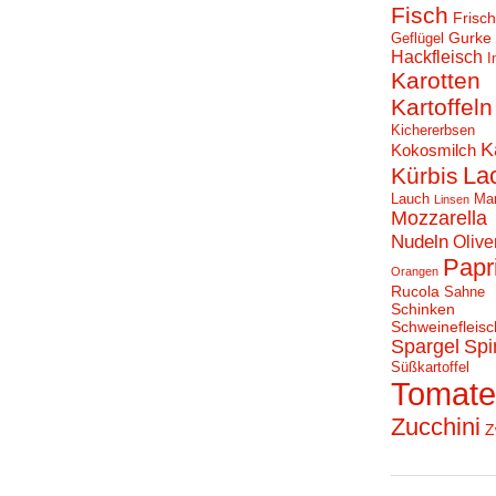
Fisch
Frisc
Gurke
Geflügel
Hackfleisch
I
Karotten
Kartoffeln
Kichererbsen
K
Kokosmilch
La
Kürbis
Lauch
Ma
Linsen
Mozzarella
Nudeln
Olive
Papr
Orangen
Rucola
Sahne
Schinken
Schweinefleisc
Spargel
Spi
Süßkartoffel
Tomat
Zucchini
Z