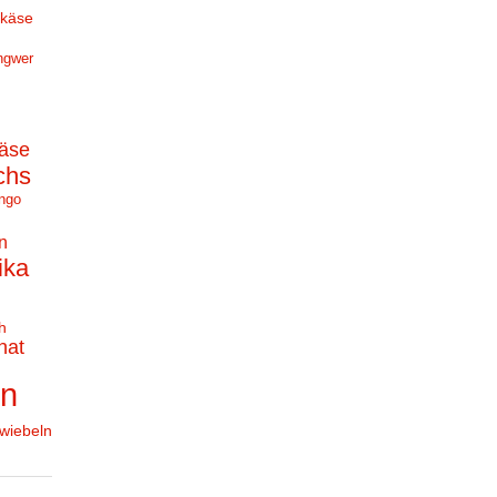
hkäse
ngwer
äse
chs
ngo
n
ika
h
nat
en
wiebeln