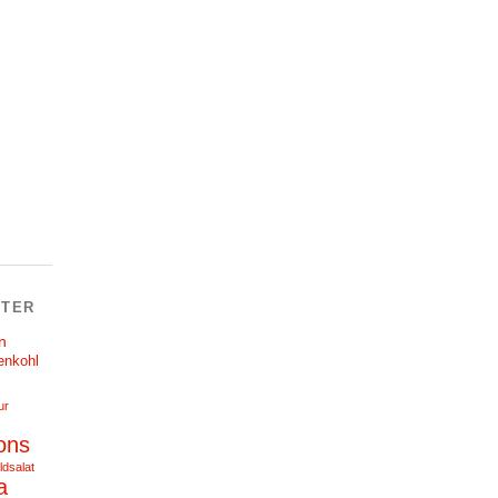
TER
n
enkohl
ur
ons
ldsalat
a