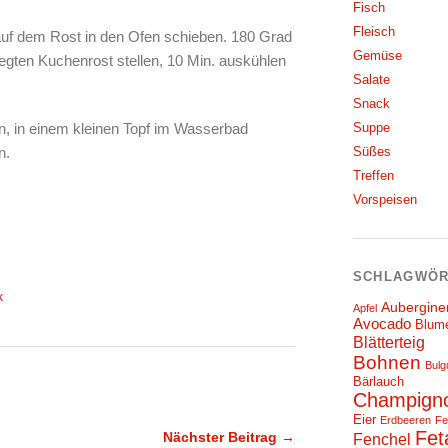
Fisch
Fleisch
auf dem Rost in den Ofen schieben. 180 Grad
Gemüse
egten Kuchenrost stellen, 10 Min. auskühlen
Salate
Snack
, in einem kleinen Topf im Wasserbad
Suppe
n.
Süßes
Treffen
Vorspeisen
SCHLAGWÖR
k
Aubergine
Apfel
Avocado
Blum
Blätterteig
Bohnen
Bulg
Bärlauch
Champign
Eier
Erdbeeren
Fe
Fet
Nächster Beitrag →
Fenchel