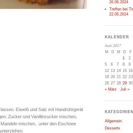
26.06.2024
Treffen bei Ti
22.05.2024
KALENDER
Juni 2017
M
D
M
D
F
1
2
5
6
7
8
9
12
13
14
15
16
19
20
21
22
23
26
27
28
29
30
« März
Juli »
 lassen. Eiweiß und Salz mit Handrührgerät
KATEGORIE
gen. Zucker und Vanillinzucker mischen,
Allgemein
d Mandeln mischen, unter den Eischnee
Desserts
 unterziehen.