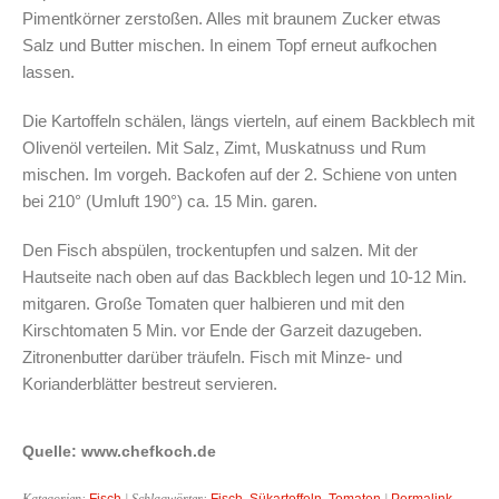
Pimentkörner zerstoßen. Alles mit braunem Zucker etwas
Salz und Butter mischen. In einem Topf erneut aufkochen
lassen.
Die Kartoffeln schälen, längs vierteln, auf einem Backblech mit
Olivenöl verteilen. Mit Salz, Zimt, Muskatnuss und Rum
mischen. Im vorgeh. Backofen auf der 2. Schiene von unten
bei 210° (Umluft 190°) ca. 15 Min. garen.
Den Fisch abspülen, trockentupfen und salzen. Mit der
Hautseite nach oben auf das Backblech legen und 10-12 Min.
mitgaren. Große Tomaten quer halbieren und mit den
Kirschtomaten 5 Min. vor Ende der Garzeit dazugeben.
Zitronenbutter darüber träufeln. Fisch mit Minze- und
Korianderblätter bestreut servieren.
Quelle: www.chefkoch.de
Kategorien:
Fisch
| Schlagwörter:
Fisch
,
Sükartoffeln
,
Tomaten
|
Permalink