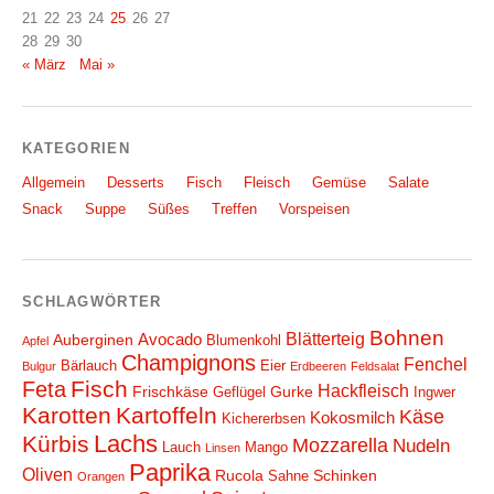
21
22
23
24
25
26
27
28
29
30
« März
Mai »
KATEGORIEN
Allgemein
Desserts
Fisch
Fleisch
Gemüse
Salate
Snack
Suppe
Süßes
Treffen
Vorspeisen
SCHLAGWÖRTER
Bohnen
Blätterteig
Avocado
Auberginen
Blumenkohl
Apfel
Champignons
Fenchel
Bärlauch
Eier
Bulgur
Erdbeeren
Feldsalat
Fisch
Feta
Hackfleisch
Frischkäse
Gurke
Geflügel
Ingwer
Karotten
Kartoffeln
Käse
Kokosmilch
Kichererbsen
Lachs
Kürbis
Mozzarella
Nudeln
Lauch
Mango
Linsen
Paprika
Oliven
Rucola
Schinken
Sahne
Orangen