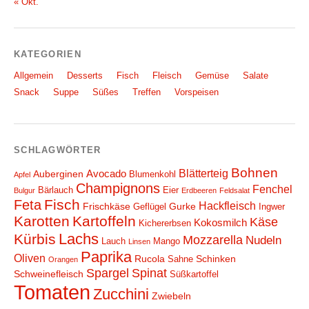
« Okt.
KATEGORIEN
Allgemein
Desserts
Fisch
Fleisch
Gemüse
Salate
Snack
Suppe
Süßes
Treffen
Vorspeisen
SCHLAGWÖRTER
Bohnen
Blätterteig
Avocado
Auberginen
Blumenkohl
Apfel
Champignons
Fenchel
Bärlauch
Eier
Bulgur
Erdbeeren
Feldsalat
Fisch
Feta
Hackfleisch
Frischkäse
Gurke
Geflügel
Ingwer
Karotten
Kartoffeln
Käse
Kokosmilch
Kichererbsen
Lachs
Kürbis
Mozzarella
Nudeln
Lauch
Mango
Linsen
Paprika
Oliven
Rucola
Schinken
Sahne
Orangen
Spargel
Spinat
Schweinefleisch
Süßkartoffel
Tomaten
Zucchini
Zwiebeln