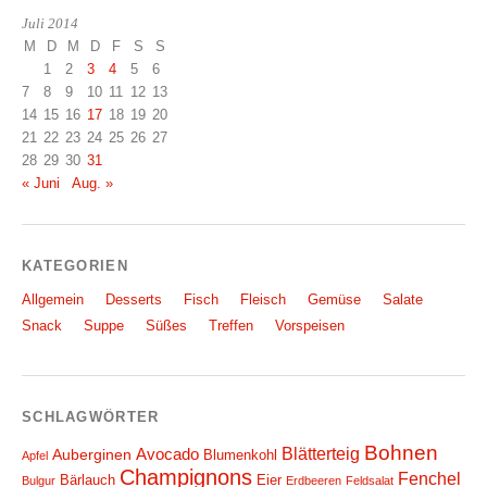
Juli 2014
M
D
M
D
F
S
S
1
2
3
4
5
6
7
8
9
10
11
12
13
14
15
16
17
18
19
20
21
22
23
24
25
26
27
28
29
30
31
« Juni
Aug. »
KATEGORIEN
Allgemein
Desserts
Fisch
Fleisch
Gemüse
Salate
Snack
Suppe
Süßes
Treffen
Vorspeisen
SCHLAGWÖRTER
Bohnen
Blätterteig
Avocado
Auberginen
Blumenkohl
Apfel
Champignons
Fenchel
Bärlauch
Eier
Bulgur
Erdbeeren
Feldsalat