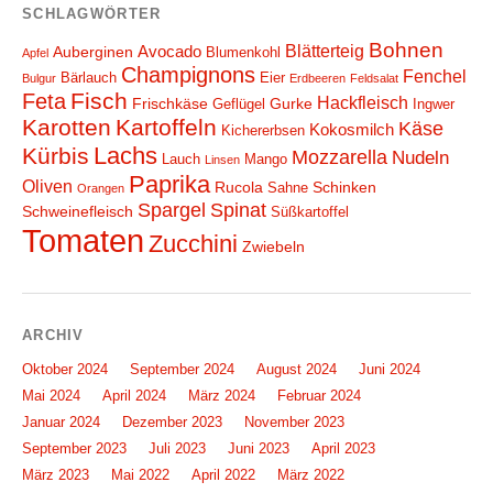
SCHLAGWÖRTER
Bohnen
Blätterteig
Avocado
Auberginen
Blumenkohl
Apfel
Champignons
Fenchel
Bärlauch
Eier
Bulgur
Erdbeeren
Feldsalat
Fisch
Feta
Hackfleisch
Frischkäse
Gurke
Geflügel
Ingwer
Karotten
Kartoffeln
Käse
Kokosmilch
Kichererbsen
Lachs
Kürbis
Mozzarella
Nudeln
Lauch
Mango
Linsen
Paprika
Oliven
Rucola
Schinken
Sahne
Orangen
Spargel
Spinat
Schweinefleisch
Süßkartoffel
Tomaten
Zucchini
Zwiebeln
ARCHIV
Oktober 2024
September 2024
August 2024
Juni 2024
Mai 2024
April 2024
März 2024
Februar 2024
Januar 2024
Dezember 2023
November 2023
September 2023
Juli 2023
Juni 2023
April 2023
März 2023
Mai 2022
April 2022
März 2022