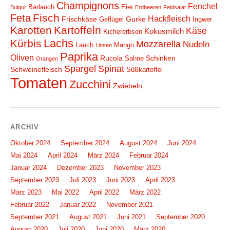
Champignons
Fenchel
Bärlauch
Eier
Bulgur
Erdbeeren
Feldsalat
Fisch
Feta
Hackfleisch
Frischkäse
Gurke
Geflügel
Ingwer
Karotten
Kartoffeln
Käse
Kokosmilch
Kichererbsen
Lachs
Kürbis
Mozzarella
Nudeln
Lauch
Mango
Linsen
Paprika
Oliven
Rucola
Schinken
Sahne
Orangen
Spargel
Spinat
Schweinefleisch
Süßkartoffel
Tomaten
Zucchini
Zwiebeln
ARCHIV
Oktober 2024
September 2024
August 2024
Juni 2024
Mai 2024
April 2024
März 2024
Februar 2024
Januar 2024
Dezember 2023
November 2023
September 2023
Juli 2023
Juni 2023
April 2023
März 2023
Mai 2022
April 2022
März 2022
Februar 2022
Januar 2022
November 2021
September 2021
August 2021
Juni 2021
September 2020
August 2020
Juli 2020
Juni 2020
März 2020