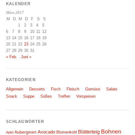
KALENDER
März 2017
M
D
M
D
F
S
S
1
2
3
4
5
6
7
8
9
10
11
12
13
14
15
16
17
18
19
20
21
22
23
24
25
26
27
28
29
30
31
« Feb.
Juni »
KATEGORIEN
Allgemein
Desserts
Fisch
Fleisch
Gemüse
Salate
Snack
Suppe
Süßes
Treffen
Vorspeisen
SCHLAGWÖRTER
Bohnen
Blätterteig
Avocado
Auberginen
Blumenkohl
Apfel