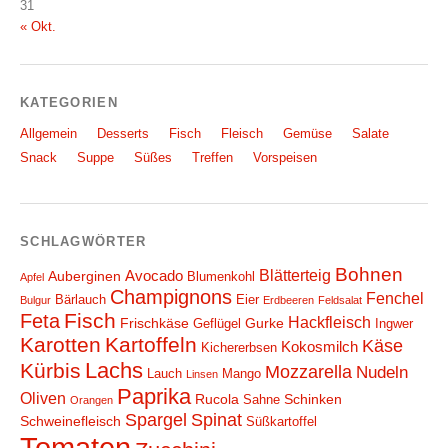
31
« Okt.
KATEGORIEN
Allgemein
Desserts
Fisch
Fleisch
Gemüse
Salate
Snack
Suppe
Süßes
Treffen
Vorspeisen
SCHLAGWÖRTER
Bohnen
Blätterteig
Avocado
Auberginen
Blumenkohl
Apfel
Champignons
Fenchel
Bärlauch
Eier
Bulgur
Erdbeeren
Feldsalat
Fisch
Feta
Hackfleisch
Frischkäse
Gurke
Geflügel
Ingwer
Karotten
Kartoffeln
Käse
Kokosmilch
Kichererbsen
Lachs
Kürbis
Mozzarella
Nudeln
Lauch
Mango
Linsen
Paprika
Oliven
Rucola
Schinken
Sahne
Orangen
Spargel
Spinat
Schweinefleisch
Süßkartoffel
Tomaten