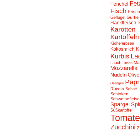
Fet
Fenchel
Fisch
Frisc
Gurke
Geflügel
Hackfleisch
I
Karotten
Kartoffeln
Kichererbsen
K
Kokosmilch
La
Kürbis
Lauch
Ma
Linsen
Mozzarella
Nudeln
Olive
Papr
Orangen
Rucola
Sahne
Schinken
Schweinefleisc
Spargel
Spi
Süßkartoffel
Tomat
Zucchini
Z