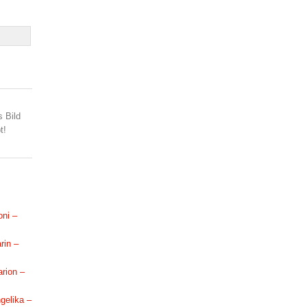
s Bild
t!
oni –
rin –
arion –
ngelika –