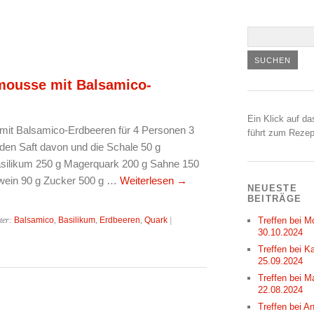
mousse mit Balsamico-
Ein Klick auf da
it Balsamico-Erdbeeren für 4 Personen 3
führt zum Rezep
, den Saft davon und die Schale 50 g
silikum 250 g Magerquark 200 g Sahne 150
wein 90 g Zucker 500 g …
Weiterlesen
→
NEUESTE
BEITRÄGE
ter:
Balsamico
,
Basilikum
,
Erdbeeren
,
Quark
|
Treffen bei M
30.10.2024
Treffen bei Ka
25.09.2024
Treffen bei M
22.08.2024
Treffen bei A