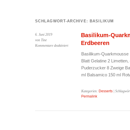
SCHLAGWORT-ARCHIVE:
BASILIKUM
Basilikum-Quark
6. Juni 2019
von Tine
Erdbeeren
für
Kommentare deaktiviert
Basilikum-
Basilikum-Quarkmousse m
Quarkmousse
Blatt Gelatine 2 Limetten
mit
Balsamico-
Puderzucker 8 Zweige Ba
Erdbeeren
ml Balsamico 150 ml Rot
Kategorien:
Desserts
| Schlagwör
Permalink