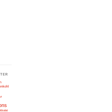
TER
n
enkohl
ur
ons
ldsalat