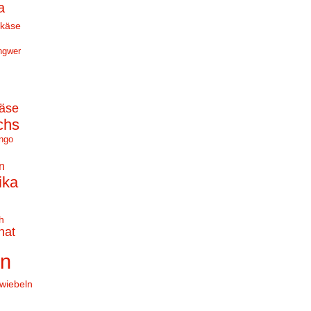
a
hkäse
ngwer
äse
chs
ngo
n
ika
h
nat
en
wiebeln