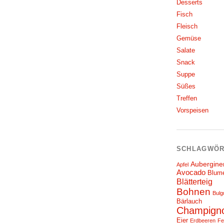
Desserts
Fisch
Fleisch
Gemüse
Salate
Snack
Suppe
Süßes
Treffen
Vorspeisen
SCHLAGWÖR
Aubergine
Apfel
Avocado
Blum
Blätterteig
Bohnen
Bulg
Bärlauch
Champign
Eier
Erdbeeren
Fe