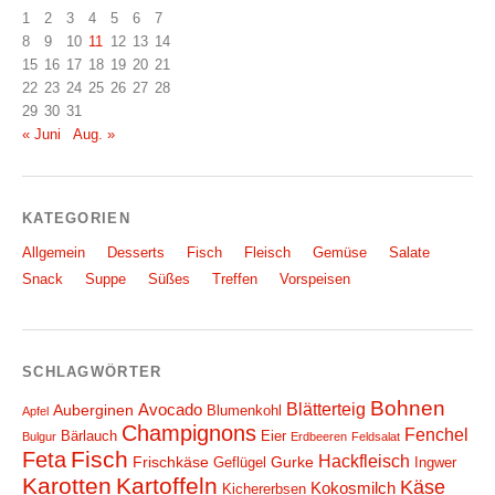
1
2
3
4
5
6
7
8
9
10
11
12
13
14
15
16
17
18
19
20
21
22
23
24
25
26
27
28
29
30
31
« Juni
Aug. »
KATEGORIEN
Allgemein
Desserts
Fisch
Fleisch
Gemüse
Salate
Snack
Suppe
Süßes
Treffen
Vorspeisen
SCHLAGWÖRTER
Bohnen
Blätterteig
Avocado
Auberginen
Blumenkohl
Apfel
Champignons
Fenchel
Bärlauch
Eier
Bulgur
Erdbeeren
Feldsalat
Fisch
Feta
Hackfleisch
Frischkäse
Gurke
Geflügel
Ingwer
Karotten
Kartoffeln
Käse
Kokosmilch
Kichererbsen