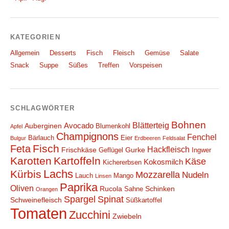
KATEGORIEN
Allgemein
Desserts
Fisch
Fleisch
Gemüse
Salate
Snack
Suppe
Süßes
Treffen
Vorspeisen
SCHLAGWÖRTER
Bohnen
Blätterteig
Avocado
Auberginen
Blumenkohl
Apfel
Champignons
Fenchel
Bärlauch
Eier
Bulgur
Erdbeeren
Feldsalat
Fisch
Feta
Hackfleisch
Frischkäse
Gurke
Geflügel
Ingwer
Karotten
Kartoffeln
Käse
Kokosmilch
Kichererbsen
Lachs
Kürbis
Mozzarella
Nudeln
Lauch
Mango
Linsen
Paprika
Oliven
Rucola
Schinken
Sahne
Orangen
Spargel
Spinat
Schweinefleisch
Süßkartoffel
Tomaten
Zucchini
Zwiebeln