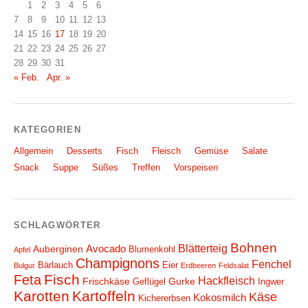
1
2
3
4
5
6
7
8
9
10
11
12
13
14
15
16
17
18
19
20
21
22
23
24
25
26
27
28
29
30
31
« Feb.
Apr. »
KATEGORIEN
Allgemein
Desserts
Fisch
Fleisch
Gemüse
Salate
Snack
Suppe
Süßes
Treffen
Vorspeisen
SCHLAGWÖRTER
Bohnen
Blätterteig
Avocado
Auberginen
Blumenkohl
Apfel
Champignons
Fenchel
Bärlauch
Eier
Bulgur
Erdbeeren
Feldsalat
Fisch
Feta
Hackfleisch
Frischkäse
Gurke
Geflügel
Ingwer
Karotten
Kartoffeln
Käse
Kokosmilch
Kichererbsen