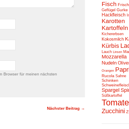
Fisch
Frisc
Gurke
Geflügel
Hackfleisch
I
Karotten
Kartoffeln
Kichererbsen
K
Kokosmilch
La
Kürbis
Lauch
Ma
Linsen
Mozzarella
Nudeln
Olive
Papr
Orangen
m Browser für meinen nächsten
Rucola
Sahne
Schinken
Schweinefleisc
Spargel
Spi
Süßkartoffel
Tomat
Nächster Beitrag →
Zucchini
Z