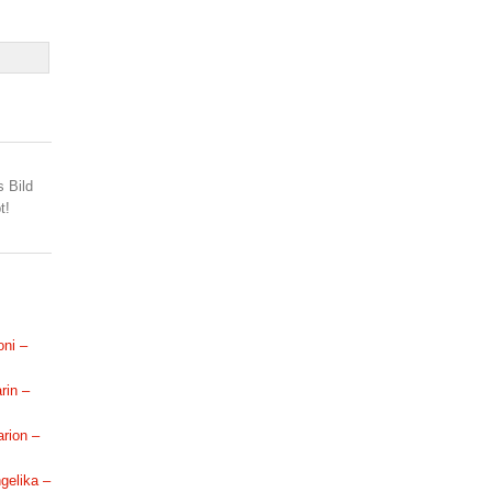
s Bild
t!
oni –
rin –
arion –
ngelika –