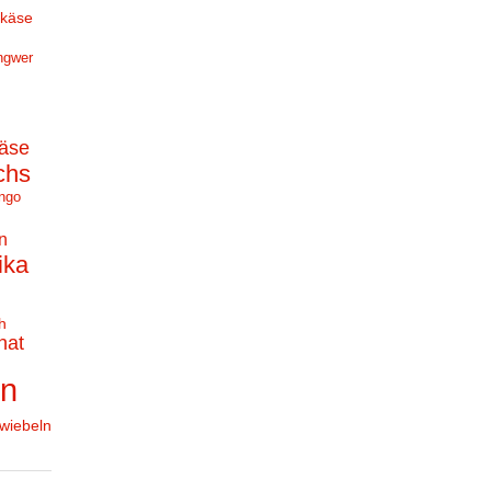
hkäse
ngwer
äse
chs
ngo
n
ika
h
nat
en
wiebeln