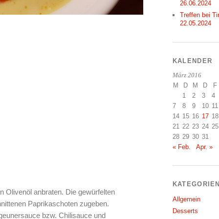
26.06.2024
Treffen bei Ti
22.05.2024
KALENDER
März 2016
M
D
M
D
F
1
2
3
4
7
8
9
10
11
14
15
16
17
18
21
22
23
24
25
28
29
30
31
« Feb.
Apr. »
KATEGORIE
n Olivenöl anbraten. Die gewürfelten
Allgemein
hnittenen Paprikaschoten zugeben.
Desserts
igeunersauce bzw. Chilisauce und