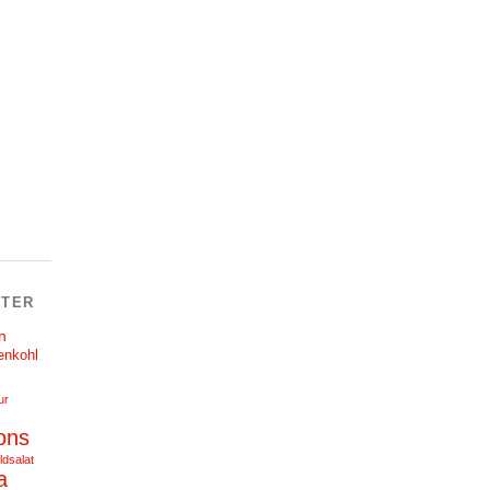
TER
n
enkohl
ur
ons
ldsalat
a