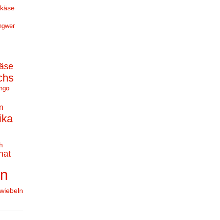
hkäse
ngwer
äse
chs
ngo
n
ika
h
nat
en
wiebeln