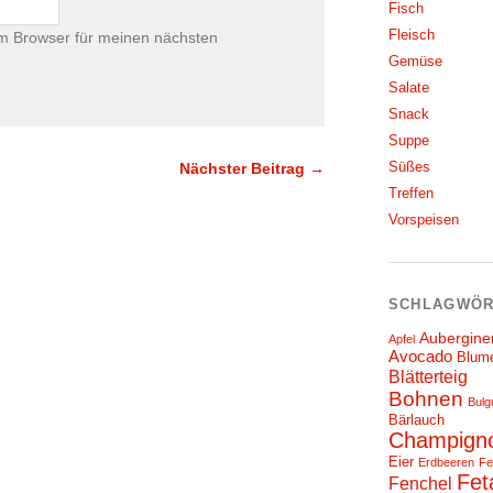
Fisch
Fleisch
m Browser für meinen nächsten
Gemüse
Salate
Snack
Suppe
Süßes
Nächster Beitrag →
Treffen
Vorspeisen
SCHLAGWÖR
Aubergine
Apfel
Avocado
Blum
Blätterteig
Bohnen
Bulg
Bärlauch
Champign
Eier
Erdbeeren
Fe
Fet
Fenchel