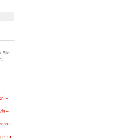
s Bild
t!
oni –
rin –
arion –
ngelika –