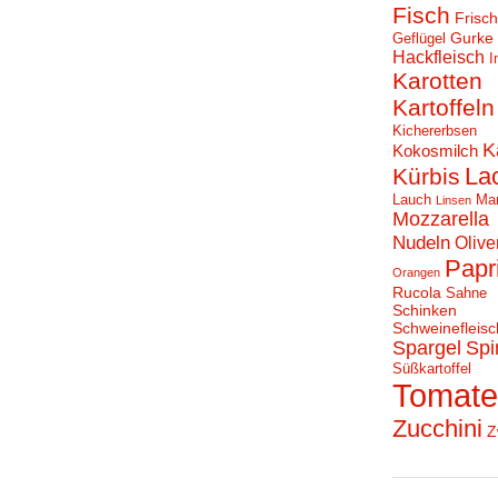
Fisch
Frisc
Gurke
Geflügel
Hackfleisch
I
Karotten
Kartoffeln
Kichererbsen
K
Kokosmilch
La
Kürbis
Lauch
Ma
Linsen
Mozzarella
Nudeln
Olive
Papr
Orangen
Rucola
Sahne
Schinken
Schweinefleisc
Spargel
Spi
Süßkartoffel
Tomat
Zucchini
Z