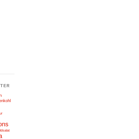
TER
n
enkohl
ur
ons
ldsalat
a