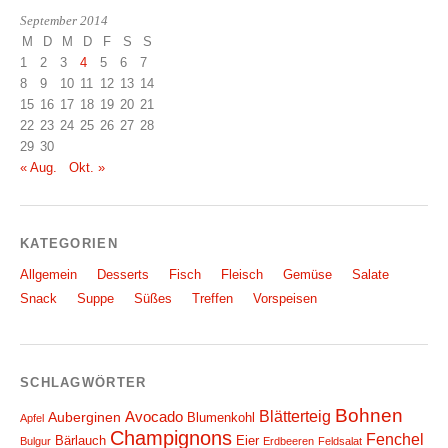
September 2014
M
D
M
D
F
S
S
1
2
3
4
5
6
7
8
9
10
11
12
13
14
15
16
17
18
19
20
21
22
23
24
25
26
27
28
29
30
« Aug.
Okt. »
KATEGORIEN
Allgemein
Desserts
Fisch
Fleisch
Gemüse
Salate
Snack
Suppe
Süßes
Treffen
Vorspeisen
SCHLAGWÖRTER
Bohnen
Blätterteig
Avocado
Auberginen
Blumenkohl
Apfel
Champignons
Fenchel
Bärlauch
Eier
Bulgur
Erdbeeren
Feldsalat