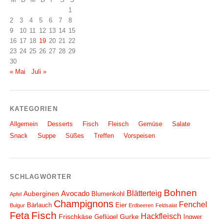
1
2
3
4
5
6
7
8
9
10
11
12
13
14
15
16
17
18
19
20
21
22
23
24
25
26
27
28
29
30
« Mai
Juli »
KATEGORIEN
Allgemein
Desserts
Fisch
Fleisch
Gemüse
Salate
Snack
Suppe
Süßes
Treffen
Vorspeisen
SCHLAGWÖRTER
Bohnen
Blätterteig
Avocado
Auberginen
Blumenkohl
Apfel
Champignons
Fenchel
Bärlauch
Eier
Bulgur
Erdbeeren
Feldsalat
Fisch
Feta
Hackfleisch
Frischkäse
Gurke
Geflügel
Ingwer