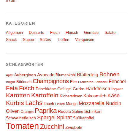
« Okt.
KATEGORIEN
Allgemein
Desserts
Fisch
Fleisch
Gemüse
Salate
Snack
Suppe
Süßes
Treffen
Vorspeisen
SCHLAGWÖRTER
Bohnen
Blätterteig
Avocado
Auberginen
Blumenkohl
Apfel
Champignons
Fenchel
Bärlauch
Eier
Bulgur
Erdbeeren
Feldsalat
Fisch
Feta
Hackfleisch
Frischkäse
Gurke
Geflügel
Ingwer
Karotten
Kartoffeln
Käse
Kokosmilch
Kichererbsen
Lachs
Kürbis
Mozzarella
Nudeln
Lauch
Mango
Linsen
Paprika
Oliven
Rucola
Schinken
Sahne
Orangen
Spargel
Spinat
Schweinefleisch
Süßkartoffel
Tomaten
Zucchini
Zwiebeln