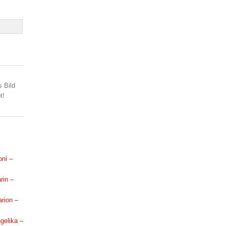
s Bild
t!
oni –
rin –
arion –
ngelika –