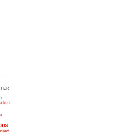
TER
n
enkohl
ur
ons
ldsalat