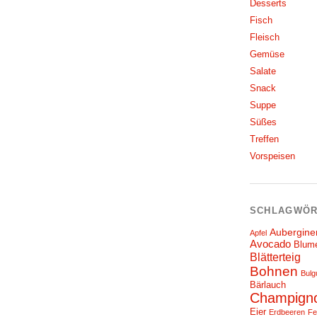
Desserts
Fisch
Fleisch
Gemüse
Salate
Snack
Suppe
Süßes
Treffen
Vorspeisen
SCHLAGWÖR
Aubergine
Apfel
Avocado
Blum
Blätterteig
Bohnen
Bulg
Bärlauch
Champign
Eier
Erdbeeren
Fe