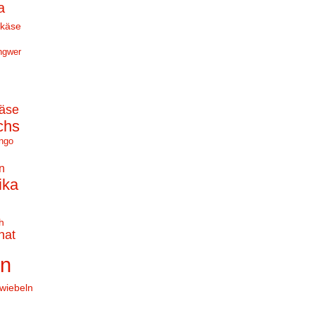
a
hkäse
ngwer
äse
chs
ngo
n
ika
h
nat
en
wiebeln