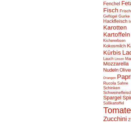
Fet
Fenchel
Fisch
Frisc
Gurke
Geflügel
Hackfleisch
I
Karotten
Kartoffeln
Kichererbsen
K
Kokosmilch
La
Kürbis
Lauch
Ma
Linsen
Mozzarella
Nudeln
Olive
Papr
Orangen
Rucola
Sahne
Schinken
Schweinefleisc
Spargel
Spi
Süßkartoffel
Tomat
Zucchini
Z