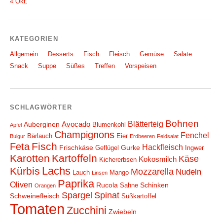
« Okt.
KATEGORIEN
Allgemein
Desserts
Fisch
Fleisch
Gemüse
Salate
Snack
Suppe
Süßes
Treffen
Vorspeisen
SCHLAGWÖRTER
Bohnen
Blätterteig
Avocado
Auberginen
Blumenkohl
Apfel
Champignons
Fenchel
Bärlauch
Eier
Bulgur
Erdbeeren
Feldsalat
Fisch
Feta
Hackfleisch
Frischkäse
Gurke
Geflügel
Ingwer
Karotten
Kartoffeln
Käse
Kokosmilch
Kichererbsen
Lachs
Kürbis
Mozzarella
Nudeln
Lauch
Mango
Linsen
Paprika
Oliven
Rucola
Schinken
Sahne
Orangen
Spargel
Spinat
Schweinefleisch
Süßkartoffel
Tomaten
Zucchini
Zwiebeln