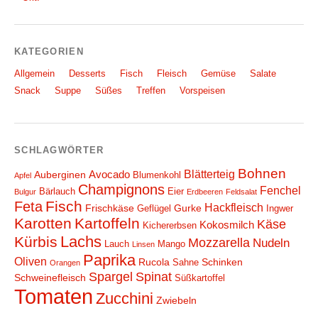
KATEGORIEN
Allgemein
Desserts
Fisch
Fleisch
Gemüse
Salate
Snack
Suppe
Süßes
Treffen
Vorspeisen
SCHLAGWÖRTER
Bohnen
Blätterteig
Avocado
Auberginen
Blumenkohl
Apfel
Champignons
Fenchel
Bärlauch
Eier
Bulgur
Erdbeeren
Feldsalat
Fisch
Feta
Hackfleisch
Frischkäse
Gurke
Geflügel
Ingwer
Karotten
Kartoffeln
Käse
Kokosmilch
Kichererbsen
Lachs
Kürbis
Mozzarella
Nudeln
Lauch
Mango
Linsen
Paprika
Oliven
Rucola
Schinken
Sahne
Orangen
Spargel
Spinat
Schweinefleisch
Süßkartoffel
Tomaten
Zucchini
Zwiebeln