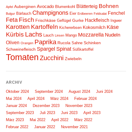
Bohnen
Blätterteig
Avocado
Auberginen
Blumenkohl
Apfel
Champignons
Fenchel
Bärlauch
Eier
Bulgur
Erdbeeren
Feldsalat
Fisch
Feta
Hackfleisch
Frischkäse
Gurke
Geflügel
Ingwer
Karotten
Kartoffeln
Käse
Kokosmilch
Kichererbsen
Lachs
Kürbis
Mozzarella
Nudeln
Lauch
Mango
Linsen
Paprika
Oliven
Rucola
Schinken
Sahne
Orangen
Spargel
Spinat
Schweinefleisch
Süßkartoffel
Tomaten
Zucchini
Zwiebeln
ARCHIV
Oktober 2024
September 2024
August 2024
Juni 2024
Mai 2024
April 2024
März 2024
Februar 2024
Januar 2024
Dezember 2023
November 2023
September 2023
Juli 2023
Juni 2023
April 2023
März 2023
Mai 2022
April 2022
März 2022
Februar 2022
Januar 2022
November 2021