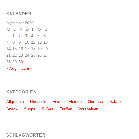
KALENDER
September 2020
M
D
M
D
F
S
S
1
2
3
4
5
6
7
8
9
10
11
12
13
14
15
16
17
18
19
20
21
22
23
24
25
26
27
28
29
30
« Aug.
Juni »
KATEGORIEN
Allgemein
Desserts
Fisch
Fleisch
Gemüse
Salate
Snack
Suppe
Süßes
Treffen
Vorspeisen
SCHLAGWÖRTER