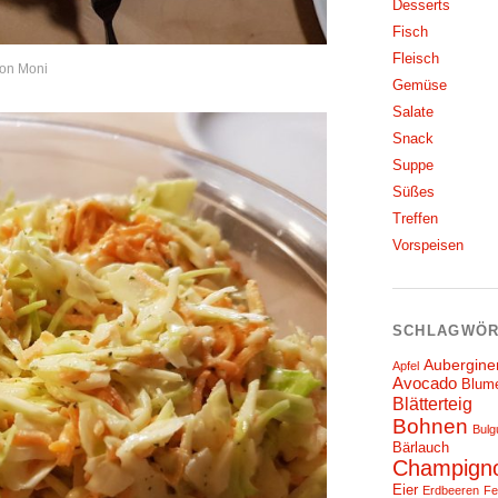
Desserts
Fisch
Fleisch
on Moni
Gemüse
Salate
Snack
Suppe
Süßes
Treffen
Vorspeisen
SCHLAGWÖR
Aubergine
Apfel
Avocado
Blum
Blätterteig
Bohnen
Bulg
Bärlauch
Champign
Eier
Erdbeeren
Fe