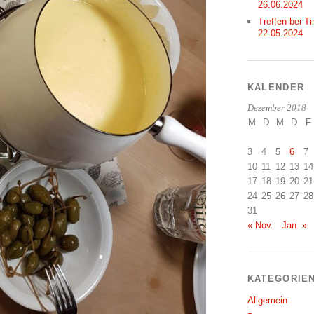
26.06.2024
Treffen bei Ti
22.05.2024
KALENDER
Dezember 2018
M
D
M
D
F
3
4
5
6
7
10
11
12
13
14
17
18
19
20
21
24
25
26
27
28
31
« Nov.
Jan. »
KATEGORIE
Allgemein