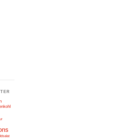
TER
n
enkohl
ur
ons
ldsalat