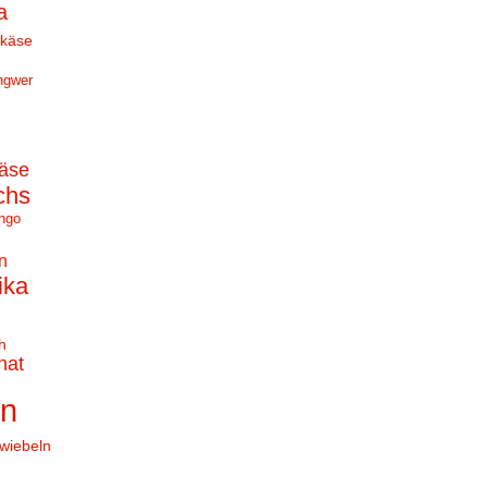
a
hkäse
ngwer
äse
chs
ngo
n
ika
h
nat
en
wiebeln