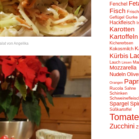
Fet
Fenchel
Fisch
Frisc
Gurke
Geflügel
Hackfleisch
I
Karotten
Kartoffeln
Kichererbsen
alat von Angelika
K
Kokosmilch
La
Kürbis
Lauch
Ma
Linsen
Mozzarella
Nudeln
Olive
Papr
Orangen
Rucola
Sahne
Schinken
Schweinefleisc
Spargel
Spi
Süßkartoffel
Tomat
Zucchini
Z