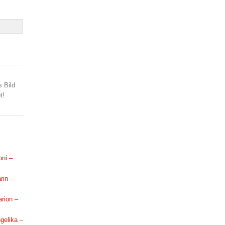
s Bild
t!
oni –
rin –
arion –
ngelika –