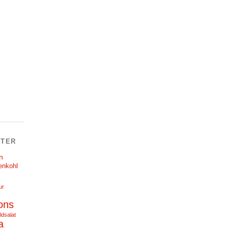
TER
n
enkohl
ur
ons
ldsalat
a