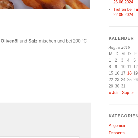
26.06.2024
Treffen bei Ti
22.05.2024
KALENDER
t
Olivenöl
und
Salz
mischen und bei 200 °C
August 2016
M
D
M
D
F
1
2
3
4
5
8
9
10
11
12
15
16
17
18
19
22
23
24
25
26
29
30
31
« Juli
Sep. »
KATEGORIE
Allgemein
Desserts