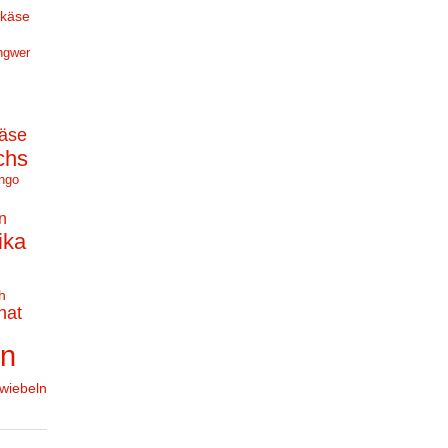
hkäse
ngwer
äse
chs
ngo
n
ika
h
nat
en
wiebeln