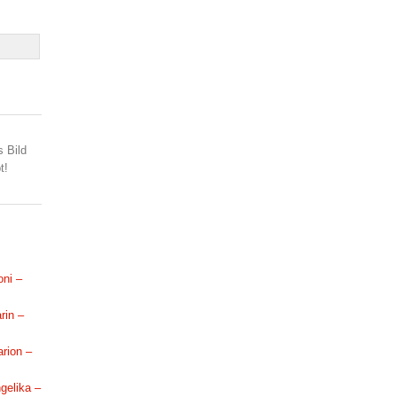
s Bild
t!
oni –
rin –
arion –
ngelika –