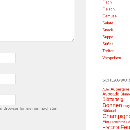
Fisch
Fleisch
Gemüse
Salate
Snack
Suppe
Süßes
Treffen
Vorspeisen
SCHLAGWÖR
Aubergine
Apfel
Avocado
Blum
Blätterteig
Bohnen
Bulg
m Browser für meinen nächsten
Bärlauch
Champign
Eier
Erdbeeren
Fe
Fet
Fenchel