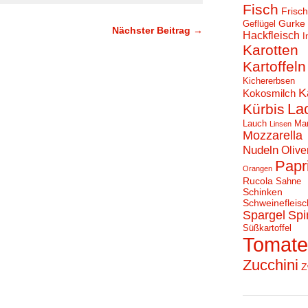
Fisch
Frisc
Gurke
Geflügel
Nächster Beitrag →
Hackfleisch
I
Karotten
Kartoffeln
Kichererbsen
K
Kokosmilch
La
Kürbis
Lauch
Ma
Linsen
Mozzarella
Nudeln
Olive
Papr
Orangen
Rucola
Sahne
Schinken
Schweinefleisc
Spargel
Spi
Süßkartoffel
Tomat
Zucchini
Z